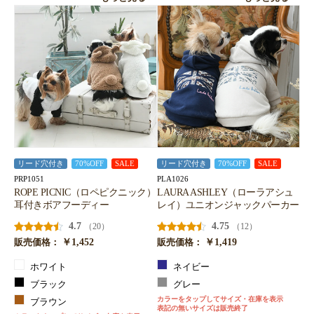
リード穴付き
70%OFF
SALE
リード穴付き
70%OFF
SALE
PRP1051
PLA1026
ROPE PICNIC（ロペピクニック）
LAURA ASHLEY（ローラアシュ
耳付きボアフーディー
レイ）ユニオンジャックパーカー
4.7
4.75
（20）
（12）
￥1,452
￥1,419
販売価格：
販売価格：
ホワイト
ネイビー
ブラック
グレー
カラーをタップしてサイズ・在庫を表示
ブラウン
表記の無いサイズは販売終了