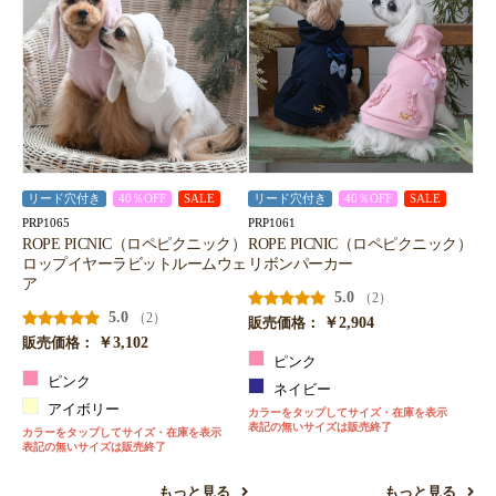
リード穴付き
40％OFF
SALE
リード穴付き
40％OFF
SALE
PRP1065
PRP1061
ROPE PICNIC（ロペピクニック）
ROPE PICNIC（ロペピクニック）
ロップイヤーラビットルームウェ
リボンパーカー
ア
5.0
（2）
5.0
（2）
￥2,904
販売価格：
￥3,102
販売価格：
ピンク
ピンク
ネイビー
アイボリー
カラーをタップしてサイズ・在庫を表示
表記の無いサイズは販売終了
カラーをタップしてサイズ・在庫を表示
表記の無いサイズは販売終了
もっと見る
もっと見る