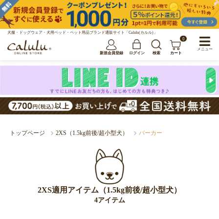
犬服・ドッグウェア・犬用ベッド・ペット用品ブランド通販サイト「Calulu(カルル)」
0
メニュー
新規会員登録
ログイン
検索
カート
トップページ
2XS（1.5kg前後/超小型犬）
パーカー
2XS適用アイテム（1.5kg前後/超小型犬）
4アイテム