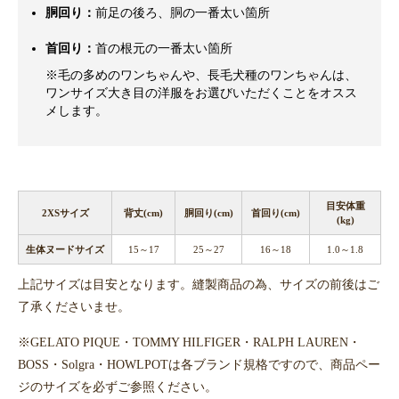
胴回り：
前足の後ろ、胴の一番太い箇所
首回り：
首の根元の一番太い箇所
※毛の多めのワンちゃんや、長毛犬種のワンちゃんは、
ワンサイズ大き目の洋服をお選びいただくことをオスス
メします。
目安体重
2XSサイズ
背丈(cm)
胴回り(cm)
首回り(cm)
(kg)
生体ヌードサイズ
15～17
25～27
16～18
1.0～1.8
上記サイズは目安となります。縫製商品の為、サイズの前後はご
了承くださいませ。
※GELATO PIQUE・TOMMY HILFIGER・RALPH LAUREN・
BOSS・Solgra・HOWLPOTは各ブランド規格ですので、商品ペー
ジのサイズを必ずご参照ください。