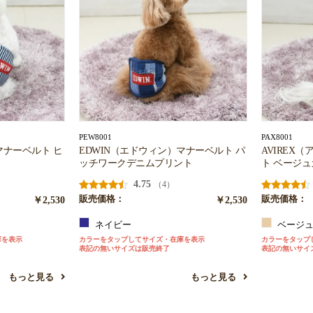
PEW8001
PAX8001
お買い物を続ける
カートへ進む
マナーベルト ヒ
EDWIN（エドウィン）マナーベルト パ
AVIREX
ッチワークデニムプリント
ト ベージュ
4.75
（4）
￥2,530
販売価格：
￥2,530
販売価格：
ネイビー
ベージ
庫を表示
カラーをタップしてサイズ・在庫を表示
カラーをタップ
表記の無いサイズは販売終了
表記の無いサイ
もっと見る
もっと見る