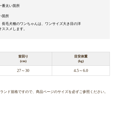
一番太い箇所
い箇所
、長毛犬種のワンちゃんは、ワンサイズ大き目の洋
オススメします。
首回り
目安体重
(cm)
(kg)
27～30
4.5～6.0
OWLPOTは各ブランド規格ですので、商品ページのサイズを必ずご参照ください。