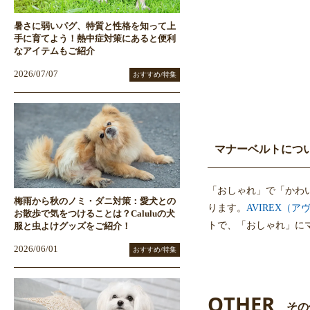
暑さに弱いパグ、特質と性格を知って上
手に育てよう！熱中症対策にあると便利
なアイテムもご紹介
2026/07/07
おすすめ/特集
マナーベルトにつ
「おしゃれ」で「かわ
梅雨から秋のノミ・ダニ対策：愛犬との
ります。
AVIREX（
お散歩で気をつけることは？Caluluの犬
トで、「おしゃれ」に
服と虫よけグッズをご紹介！
2026/06/01
おすすめ/特集
OTHER
その