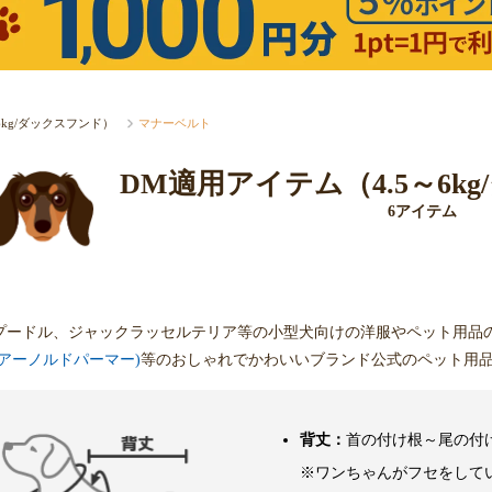
～6kg/ダックスフンド）
マナーベルト
DM適用アイテム（4.5～6k
6アイテム
プードル、ジャックラッセルテリア等の小型犬向けの洋服やペット用品
mer(アーノルドパーマー)
等のおしゃれでかわいいブランド公式のペット用
背丈：
首の付け根～尾の付
※ワンちゃんがフセをして