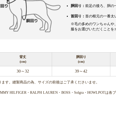
胴回り：
前足の後ろ、胴の
首回り：
首の根元の一番太
※毛の多めのワンちゃんや
服をお選びいただくことを
背丈
胴回り
(cm)
(cm)
30～32
39～42
ります。縫製商品の為、サイズの前後はご了承くださいませ。
・TOMMY HILFIGER・RALPH LAUREN・BOSS・Solgra・H