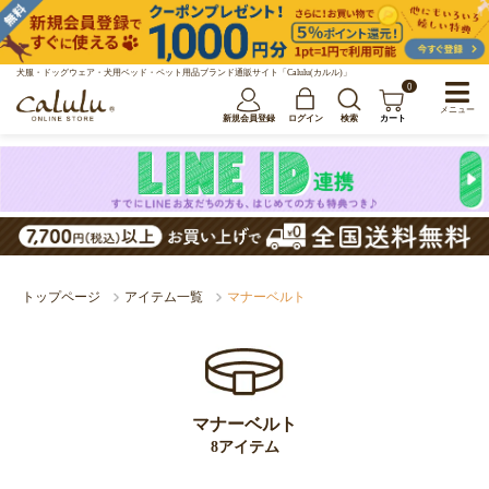
犬服・ドッグウェア・犬用ベッド・ペット用品ブランド通販サイト「Calulu(カルル)」
0
メニュー
新規会員登録
ログイン
検索
カート
トップページ
アイテム一覧
マナーベルト
マナーベルト
8アイテム