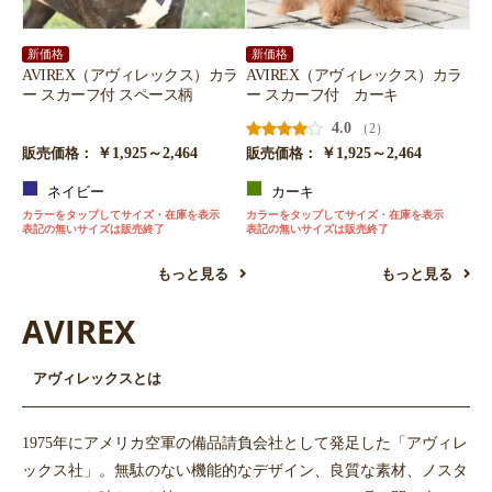
新価格
新価格
AVIREX（アヴィレックス）カラ
AVIREX（アヴィレックス）カラ
ー スカーフ付 スペース柄
ー スカーフ付 カーキ
4.0
（2）
￥1,925～2,464
￥1,925～2,464
販売価格：
販売価格：
ネイビー
カーキ
カラーをタップしてサイズ・在庫を表示
カラーをタップしてサイズ・在庫を表示
お買い物を続ける
カートへ進む
表記の無いサイズは販売終了
表記の無いサイズは販売終了
もっと見る
もっと見る
AVIREX
アヴィレックスとは
1975年にアメリカ空軍の備品請負会社として発足した「アヴィレ
ックス社」。無駄のない機能的なデザイン、良質な素材、ノスタ