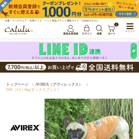
犬服・ドッグウェア・犬用ベッド・ペット用品ブランド通販サイト「Calulu(カルル)」
0
メニュー
新規会員登録
ログイン
検索
カート
トップページ
AVIREX（アヴィレックス）
DM（4.5～6kg/ダックスフンド）