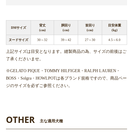
背丈
胴回り
首回り
目安体重
DMサイズ
(cm)
(cm)
(cm)
(kg)
ヌードサイズ
30～32
39～42
27～30
4.5～6.0
上記サイズは目安となります。縫製商品の為、サイズの前後はご
了承くださいませ。
※GELATO PIQUE・TOMMY HILFIGER・RALPH LAUREN・
BOSS・Solgra・HOWLPOTは各ブランド規格ですので、商品ペー
ジのサイズを必ずご参照ください。
OTHER
主な適用犬種