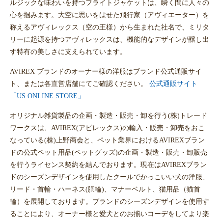
ルジックな味わいを持つフライトジャケットは、瞬く間に人々の
心を掴みます。大空に思いをはせた飛行家（アヴィエーター）を
称えるアヴィレックス（空の王様）から生まれた社名で、ミリタ
リーに起源を持つアヴィレックスは、機能的なデザインが醸し出
す特有の美しさに支えられています。
AVIREX ブランドのオーナー様の洋服はブランド公式通販サイ
ト、または各直営店舗にてご確認ください。
公式通販サイト
「US ONLINE STORE」
オリジナル雑貨製品の企画・製造・販売・卸を行う(株)トレード
ワークスは、AVIREX(アビレックス)の輸入・販売・卸売をおこ
なっている(株)上野商会と、ペット業界におけるAVIREXブラン
ドの公式ペット用品(ペットグッズ)の企画・製造・販売・卸販売
を行うライセンス契約を結んでおります。現在はAVIREXブラン
ドのシーズンデザインを使用したクールでかっこいい犬の洋服、
リード・首輪・ハーネス(胴輪)、マナーベルト、猫用品（猫首
輪）を展開しております。ブランドのシーズンデザインを使用す
ることにより、オーナー様と愛犬とのお揃いコーデをしてより楽