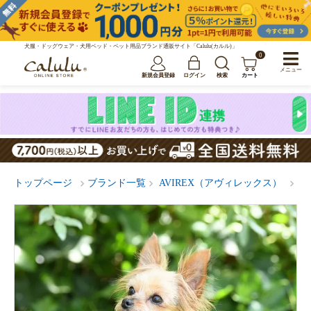
犬服・ドッグウェア・犬用ベッド・ペット用品ブランド通販サイト「Calulu(カルル)」
0
メニュー
新規会員登録
ログイン
検索
カート
トップページ
ブランド一覧
AVIREX（アヴィレックス）
A