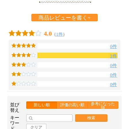
商品レビューを書く+
4.0
（
1件
）
0件
1件
0件
0件
0件
参考になった
並び
新しい順
評価の高い順
順
替え
キー
検索
ワー
クリア
ド