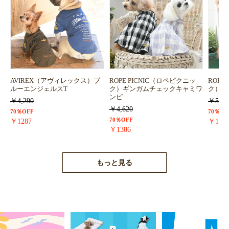
AVIREX（アヴィレックス）ブ
ROPE PICNIC（ロペピクニッ
ROPE
ルーエンジェルスT
ク）ギンガムチェックキャミワ
ク）浴
ンピ
￥4,290
￥5,72
￥4,620
70％OFF
70％OF
70％OFF
￥1287
￥171
￥1386
もっと見る