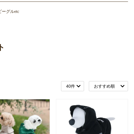
グルetc
ト