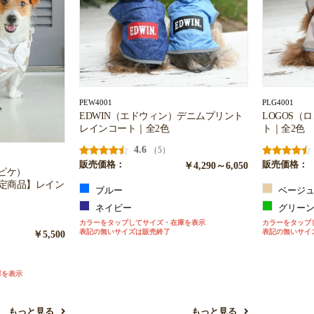
PEW4001
PLG4001
EDWIN（エドウィン）デニムプリント
LOGOS（
レインコート｜全2色
ト｜全2色
4.6
（5）
販売価格：
￥4,290～6,050
販売価格：
ートピケ）
限定商品】レイン
ブルー
ベージ
ネイビー
グリー
カラーをタップしてサイズ・在庫を表示
カラーをタップ
表記の無いサイズは販売終了
表記の無いサイ
￥5,500
庫を表示
もっと見る
もっと見る