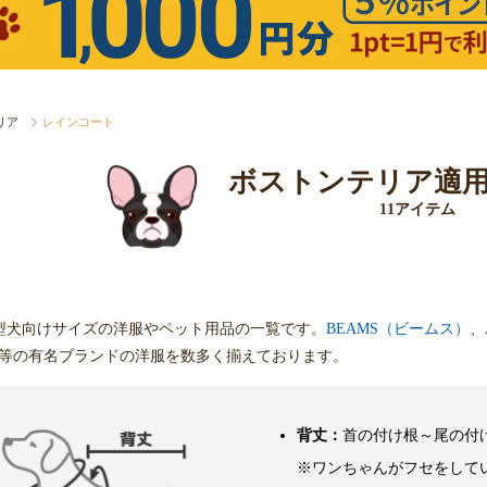
リア
レインコート
ボストンテリア適
11アイテム
型犬向けサイズの洋服やペット用品の一覧です。
BEAMS（ビームス）
、
等の有名ブランドの洋服を数多く揃えております。
背丈：
首の付け根～尾の付
※ワンちゃんがフセをして