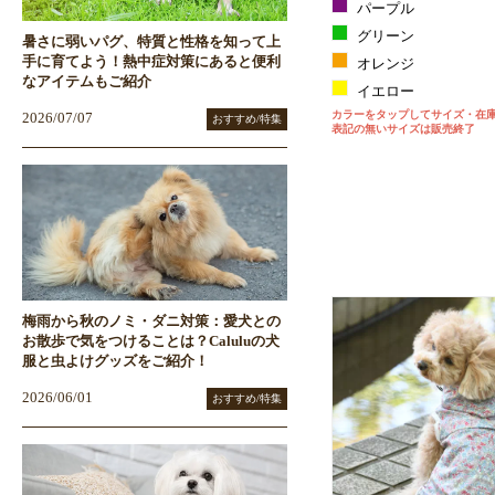
パープル
グリーン
暑さに弱いパグ、特質と性格を知って上
手に育てよう！熱中症対策にあると便利
オレンジ
なアイテムもご紹介
イエロー
カラーをタップしてサイズ・在
2026/07/07
おすすめ/特集
表記の無いサイズは販売終了
梅雨から秋のノミ・ダニ対策：愛犬との
お散歩で気をつけることは？Caluluの犬
服と虫よけグッズをご紹介！
2026/06/01
おすすめ/特集