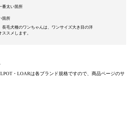
一番太い箇所
い箇所
、長毛犬種のワンちゃんは、ワンサイズ大き目の洋
オススメします。
。
gra・HOWLPOT・LOARは各ブランド規格ですので、商品ページのサ