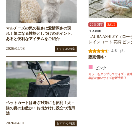
20％OFF
SALE
マルチーズの気の強さは愛情深さの現
PLA4001
れ！気になる性格としつけのポイント、
LAURA ASHLEY（
あると便利なアイテムをご紹介
レインコート 花柄 ピン
2026/05/08
おすすめ/特集
4.6
（5）
販売価格：
ピンク
カラーをタップしてサイズ・在
表記の無いサイズは販売終了
ペットカートは暑さ対策にも便利！犬・
猫の夏のお散歩・お出かけに役立つ活用
法
2026/04/01
おすすめ/特集