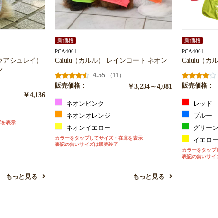
新価格
新価格
PCA4001
PCA4001
ローラアシュレイ）
Calulu（カルル） レインコート ネオン
Calulu（
ク
4.55
（11）
販売価格：
￥3,234～4,081
販売価格：
￥4,136
ネオンピンク
レッド
ネオンオレンジ
ブルー
庫を表示
ネオンイエロー
グリー
カラーをタップしてサイズ・在庫を表示
イエロ
表記の無いサイズは販売終了
カラーをタップ
表記の無いサイ
もっと見る
もっと見る