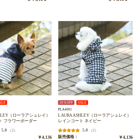
ALE
20％OFF
SALE
PLA4001
ASHLEY（ローラアシュレイ）
LAURA ASHLEY（ローラアシュレイ）
ト フラワーボーダー
レインコート ネイビー
5.0
5.0
（2）
（2）
￥4,136
販売価格：
￥4,136