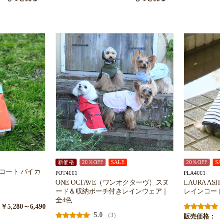
お買い物を続ける
カートへ進む
新価格
20％OFF
SALE
20％OFF
S
ンコート バイカ
POT4001
PLA4001
ONE OCTAVE（ワンオクターヴ）スヌ
LAURA 
ード＆収納ポーチ付きレインウェア｜
レインコー
全4色
￥5,280～6,490
5.0
（3）
販売価格：