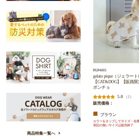
PGP4001
gelato pique（ジェラ
【CAT&DOG】【販路
ポンチョ
5.0
（1）
販売価格：
ブラウン
カラーをタップしてサイズ・在
表記の無いサイズは販売終了
商品特集一覧へ