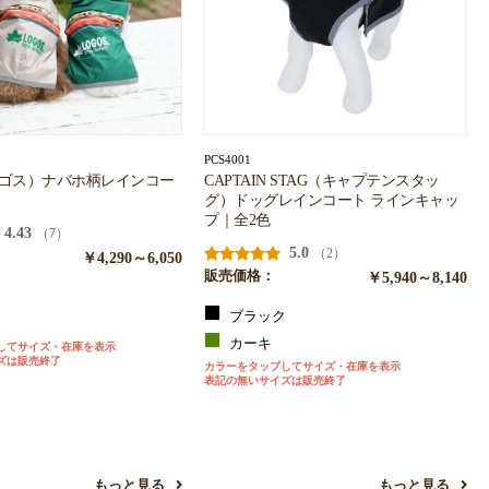
PCS4001
ロゴス）ナバホ柄レインコー
CAPTAIN STAG（キャプテンスタッ
グ）ドッグレインコート ラインキャッ
プ｜全2色
4.43
（7）
5.0
（2）
￥4,290～6,050
販売価格：
￥5,940～8,140
ュ
ブラック
ン
カーキ
してサイズ・在庫を表示
ズは販売終了
カラーをタップしてサイズ・在庫を表示
表記の無いサイズは販売終了
もっと見る
もっと見る