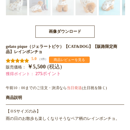
画像ダウンロード
gelato pique（ジェラートピケ）【CAT&DOG】【販路限定商
品】レインポンチョ
5.0
（1件）
商品レビューを見る
￥5,500
(税込)
販売価格：
275
ポイント
獲得ポイント：
午前10：00までのご注文・決済なら
当日発送
(土日祝を除く)
商品説明
【※Sサイズのみ】
雨の日のお散歩も楽しくなりそうなベア柄のレインポンチョ。