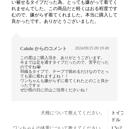
い被せるタイプだった為、とっても嫌がって着てく
れませんでした。この商品だと軽くはおる程度です
むので、嫌がらず着てくれました。本当に購入して
良かったです。ありがとうございました。
2024/09/25 09:19:49
Calulu からのコメント
この度はご購入頂き、ありがとうございます。
今までは足を通すタイプだったので、苦手だった
のですね😭
羽織るタイプで、テープで留めるだけなのでとっ
ても楽に着れますよね！！
ワンちゃんも嫌がらずに着てくれたとのこと良か
ったです☺
ぜひ雨の日に沢山ご活用くださいね！
お買い物を続ける
カートへ進む
犬種について教えてください。
トイプ
ドル
ワンちゃんの体重について教えてください。
1.5~2.5k