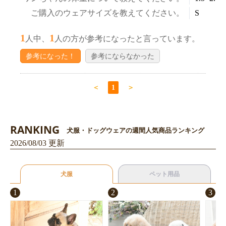
ご購入のウェアサイズを教えてください。
S
1
1
人中、
人の方が参考になったと言っています。
参考になった！
参考にならなかった
＜
1
＞
RANKING
犬服・ドッグウェアの週間人気商品ランキング
2026/08/03 更新
犬服
ペット用品
1
2
3