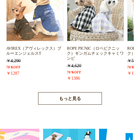
AVIREX（アヴィレックス）ブ
ROPE PICNIC（ロペピクニッ
ROPE
ルーエンジェルスT
ク）ギンガムチェックキャミワ
ク）浴
ンピ
￥4,290
￥5,72
￥4,620
70％OFF
70％OF
70％OFF
￥1287
￥171
￥1386
もっと見る