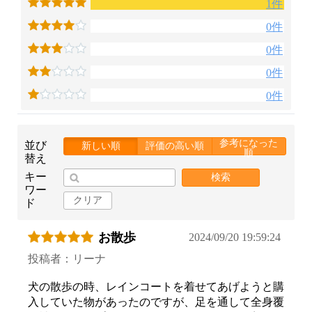
1件
0件
0件
0件
0件
参考になった
並び
新しい順
評価の高い順
順
替え
キー
検索
ワー
クリア
ド
お散歩
2024/09/20 19:59:24
投稿者：リーナ
犬の散歩の時、レインコートを着せてあげようと購
入していた物があったのですが、足を通して全身覆