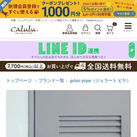
犬服・ドッグウェア・犬用ベッド・ペット用品ブランド通販サイト「Calulu(カルル)」
0
メニュー
新規会員登録
ログイン
検索
カート
トップページ
ブランド一覧
gelato pique（ジェラート ピケ）