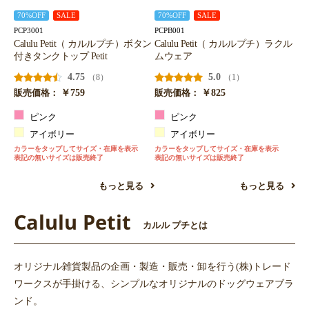
70%OFF
SALE
70%OFF
SALE
PCP3001
PCPB001
Calulu Petit（ カルルプチ）ボタン
Calulu Petit（ カルルプチ）ラクル
付きタンクトップ Petit
ムウェア
4.75
5.0
（8）
（1）
￥759
￥825
販売価格：
販売価格：
ピンク
ピンク
アイボリー
アイボリー
カラーをタップしてサイズ・在庫を表示
カラーをタップしてサイズ・在庫を表示
表記の無いサイズは販売終了
表記の無いサイズは販売終了
もっと見る
もっと見る
Calulu Petit
カルル プチとは
オリジナル雑貨製品の企画・製造・販売・卸を行う(株)トレード
ワークスが手掛ける、シンプルなオリジナルのドッグウェアブラ
ンド。