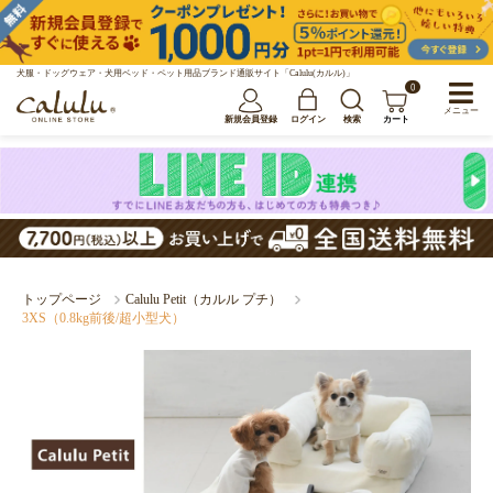
犬服・ドッグウェア・犬用ベッド・ペット用品ブランド通販サイト「Calulu(カルル)」
0
メニュー
新規会員登録
ログイン
検索
カート
トップページ
Calulu Petit（カルル プチ）
3XS（0.8kg前後/超小型犬）