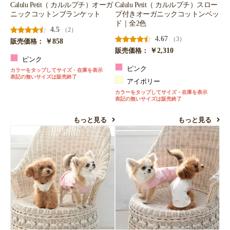
Calulu Petit（ カルルプチ）オーガ
Calulu Petit（ カルルプチ）スロー
ニックコットンブランケット
プ付きオーガニックコットンベッ
ド｜全2色
4.5
（2）
4.67
（3）
￥858
販売価格：
￥2,310
販売価格：
ピンク
ピンク
カラーをタップしてサイズ・在庫を表示
表記の無いサイズは販売終了
アイボリー
カラーをタップしてサイズ・在庫を表示
表記の無いサイズは販売終了
もっと見る
もっと見る