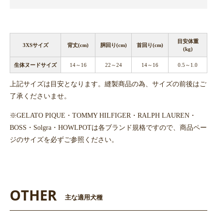
目安体重
3XSサイズ
背丈(cm)
胴回り(cm)
首回り(cm)
(kg)
生体ヌードサイズ
14～16
22～24
14～16
0.5～1.0
上記サイズは目安となります。縫製商品の為、サイズの前後はご
了承くださいませ。
※GELATO PIQUE・TOMMY HILFIGER・RALPH LAUREN・
BOSS・Solgra・HOWLPOTは各ブランド規格ですので、商品ペー
ジのサイズを必ずご参照ください。
OTHER
主な適用犬種