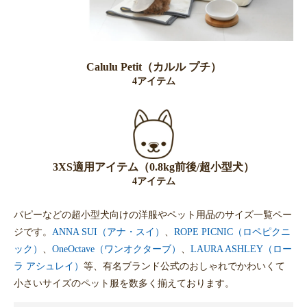
Calulu Petit（カルル プチ）
4アイテム
3XS適用アイテム（0.8kg前後/超小型犬）
4アイテム
パピーなどの超小型犬向けの洋服やペット用品のサイズ一覧ペー
ジです。
ANNA SUI（アナ・スイ）
、
ROPE PICNIC（ロペピクニ
ック）
、
OneOctave（ワンオクターブ）
、
LAURA ASHLEY（ロー
ラ アシュレイ）
等、有名ブランド公式のおしゃれでかわいくて
小さいサイズのペット服を数多く揃えております。