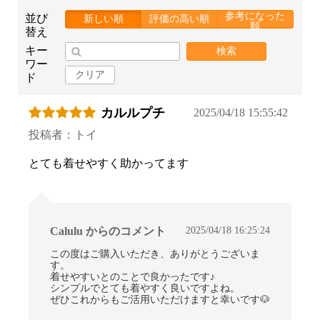
参考になった
並び
新しい順
評価の高い順
順
替え
キー
検索
ワー
クリア
ド
カルルプチ
2025/04/18 15:55:42
投稿者：トイ
とても着せやすく助かってます
2025/04/18 16:25:24
Calulu からのコメント
お買い物を続ける
カートへ進む
この度はご購入いただき、ありがとうございま
す。
着せやすいとのことで良かったです♪
シンプルでとても着やすく良いですよね。
ぜひこれからもご活用いただけますと幸いです🐶