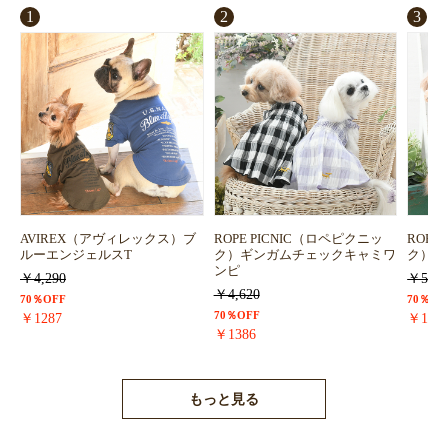
1
2
3
AVIREX（アヴィレックス）ブ
ROPE PICNIC（ロペピクニッ
ROPE
ルーエンジェルスT
ク）ギンガムチェックキャミワ
ク）浴
ンピ
￥4,290
￥5,72
￥4,620
70％OFF
70％OF
70％OFF
￥1287
￥171
￥1386
もっと見る