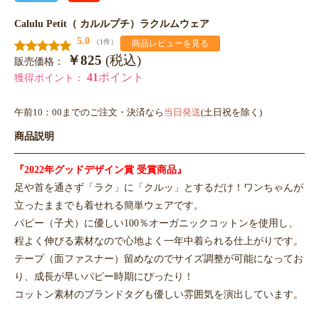
Calulu Petit（ カルルプチ）ラクルムウェア
5.0
（1件）
商品レビューを見る
￥825
(税込)
販売価格：
41
ポイント
獲得ポイント：
午前10：00までのご注文・決済なら
当日発送
(土日祝を除く)
商品説明
『2022年グッドデザイン賞 受賞商品』
足や首を通さず「ラク」に「クルッ」とするだけ！ワンちゃんが
立ったままでも着せれる簡単ウェアです。
パピー（子犬）に優しい100％オーガニックコットンを使用し、
程よく伸びる素材なので心地よく一年中着られる仕上がりです。
テープ（面ファスナー）留めなのでサイズ調整が可能になってお
り、成長が早いパピー時期にぴったり！
コットン素材のブランドタグも優しい雰囲気を演出しています。