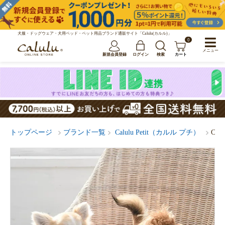
犬服・ドッグウェア・犬用ベッド・ペット用品ブランド通販サイト「Calulu(カルル)」
0
メニュー
新規会員登録
ログイン
検索
カート
トップページ
ブランド一覧
Calulu Petit（カルル プチ）
Ca