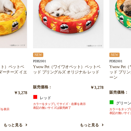
お買い物を続ける
カートへ進む
NEW
NEW
PDB2001
PDB2001
ペット）ペットベ
Ywow Pet（ワイワオペット）ペットベ
Ywow P
ダーチーズ イエ
ッド プリングルズ オリジナル レッド
ッド プリン
ーン
販売価格：
￥3,278
￥3,278
販売価格：
レッド
グリー
カラーをタップしてサイズ・在庫を表示
表記の無いサイズは販売終了
庫を表示
カラーをタップ
表記の無いサイ
もっと見る
もっと見る