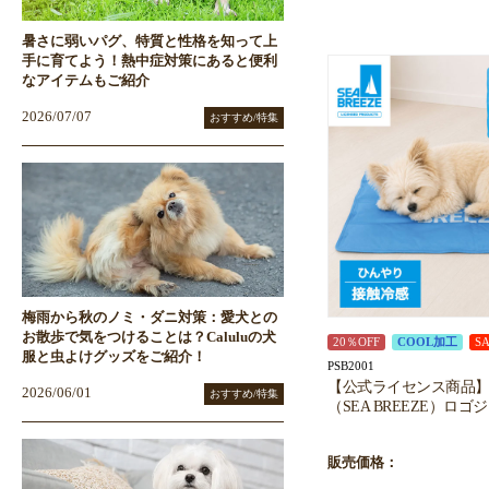
暑さに弱いパグ、特質と性格を知って上
手に育てよう！熱中症対策にあると便利
なアイテムもご紹介
2026/07/07
おすすめ/特集
梅雨から秋のノミ・ダニ対策：愛犬との
お散歩で気をつけることは？Caluluの犬
20％OFF
COOL加工
S
服と虫よけグッズをご紹介！
PSB2001
【公式ライセンス商品
2026/06/01
おすすめ/特集
（SEA BREEZE）ロ
販売価格：