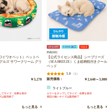
20％OFF
COOL加工
SALE
PSB2002
et（ワイワオペット）ペットベ
【公式ライセンス商品】シーブリーズ
グルズ サワークリーム グリ
（SEA BREEZE）くま総柄枕付きクール
ベッド
5.0
（1）
￥3,278
販売価格：
￥2,640～3,080
ン
ライトブルー
してサイズ・在庫を表示
カラーをタップしてサイズ・在庫を表示
ズは販売終了
表記の無いサイズは販売終了
もっと見る
もっと見る