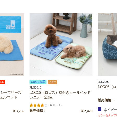
PLG2009
ALE
COOL加工
NEW
LOGOS（
PLG2010
】シーブリーズ
LOGOS（ロゴス）枕付きクールベッド
ゴジェルマット
カエデ｜全2色
販売価格：
4.0
（1）
ネイビ
￥3,256
販売価格：
￥2,420
カラーをタップ