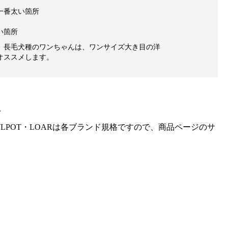
一番太い箇所
い箇所
、長毛犬種のワンちゃんは、ワンサイズ大き目の洋
オススメします。
。
gra・HOWLPOT・LOARは各ブランド規格ですので、商品ページのサ