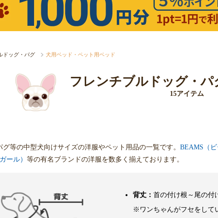
ルドッグ・パグ
犬用ベッド・ペット用ベッド
フレンチブルドッグ・パ
15アイテム
パグ等の中型犬向けサイズの洋服やペット用品の一覧です。
BEAMS（
クスガール）
等の有名ブランドの洋服を数多く揃えております。
背丈：
首の付け根～尾の付
※ワンちゃんがフセをして