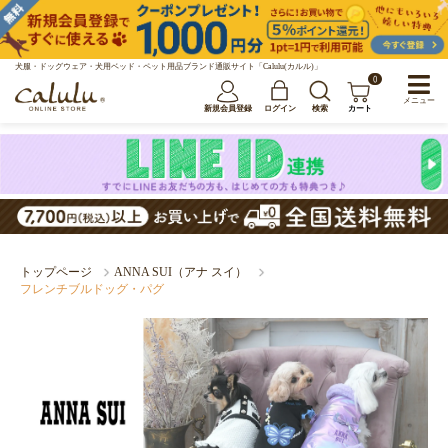
犬服・ドッグウェア・犬用ベッド・ペット用品ブランド通販サイト「Calulu(カルル)」
0
メニュー
新規会員登録
ログイン
検索
カート
トップページ
ANNA SUI（アナ スイ）
フレンチブルドッグ・パグ