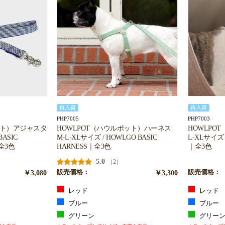
再入荷
再入荷
PHP7005
PHP7003
ット）アジャスタ
HOWLPOT（ハウルポット）ハーネス
HOWLPO
ASIC
M-L-XLサイズ / HOWLGO BASIC
L-XLサイズ 
｜全3色
HARNESS｜全3色
｜全3色
5.0
（2）
￥3,080
販売価格：
￥3,300
販売価格：
レッド
レッド
ブルー
ブルー
グリーン
グリー