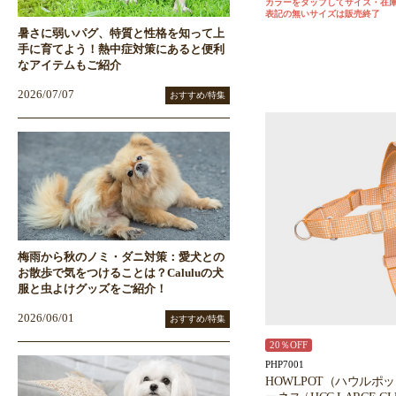
カラーをタップしてサイズ・在
表記の無いサイズは販売終了
暑さに弱いパグ、特質と性格を知って上
手に育てよう！熱中症対策にあると便利
なアイテムもご紹介
2026/07/07
おすすめ/特集
梅雨から秋のノミ・ダニ対策：愛犬との
お散歩で気をつけることは？Caluluの犬
服と虫よけグッズをご紹介！
2026/06/01
おすすめ/特集
20％OFF
PHP7001
HOWLPOT（ハウルポ