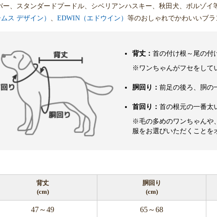
バー、スタンダードプードル、シベリアンハスキー、秋田犬、ボルゾイ
ビームス デザイン）
、
EDWIN（エドウイン）
等のおしゃれでかわいいブラ
背丈：
首の付け根～尾の付
※ワンちゃんがフセをして
胴回り：
前足の後ろ、胴の
首回り：
首の根元の一番太
※毛の多めのワンちゃんや
服をお選びいただくことを
背丈
胴回り
(cm)
(cm)
47～49
65～68