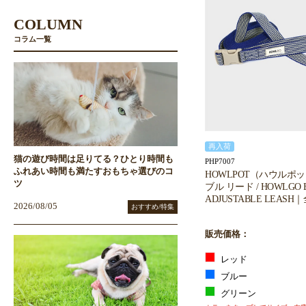
COLUMN
コラム一覧
再入荷
猫の遊び時間は足りてる？ひとり時間も
PHP7007
ふれあい時間も満たすおもちゃ選びのコ
HOWLPOT（ハウルポ
ツ
ブル リード / HOWLGO B
ADJUSTABLE LEASH
2026/08/05
おすすめ/特集
販売価格：
レッド
ブルー
グリーン