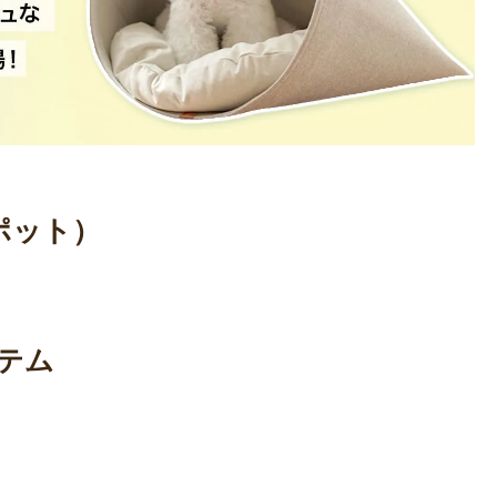
ポット）
テム