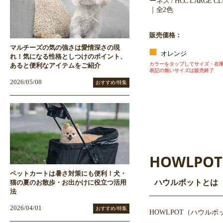
ーネス / HCC LARGE CL
｜全2色
販売価格：
マルチーズの気の強さは愛情深さの現
オレンジ
れ！気になる性格としつけのポイント、
カラーをタップしてサイズ・在
あると便利なアイテムをご紹介
表記の無いサイズは販売終了
2026/05/08
おすすめ/特集
HOWLPOT
ペットカートは暑さ対策にも便利！犬・
ハウルポットとは
猫の夏のお散歩・お出かけに役立つ活用
法
2026/04/01
おすすめ/特集
HOWLPOT（ハウル