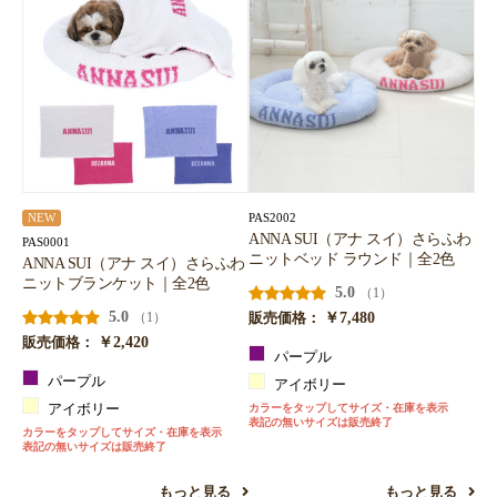
PAS2002
NEW
ANNA SUI（アナ スイ）さらふわ
PAS0001
ニットベッド ラウンド｜全2色
ANNA SUI（アナ スイ）さらふわ
ニットブランケット｜全2色
5.0
（1）
5.0
￥7,480
（1）
販売価格：
￥2,420
販売価格：
パープル
パープル
アイボリー
アイボリー
カラーをタップしてサイズ・在庫を表示
表記の無いサイズは販売終了
カラーをタップしてサイズ・在庫を表示
表記の無いサイズは販売終了
もっと見る
もっと見る