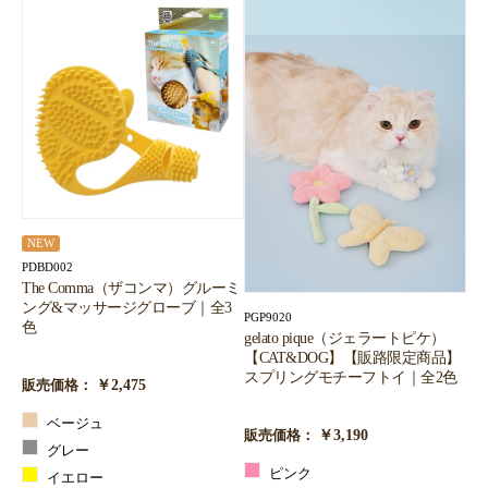
NEW
PDBD002
The Comma（ザコンマ）グルーミ
ング&マッサージグローブ｜全3
PGP9020
色
gelato pique（ジェラートピケ）
【CAT&DOG】【販路限定商品】
スプリングモチーフトイ｜全2色
￥2,475
販売価格：
ベージュ
￥3,190
販売価格：
グレー
ピンク
イエロー