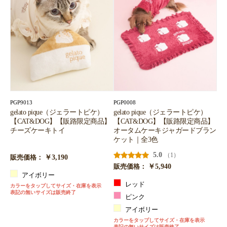
PGP9013
PGP0008
gelato pique（ジェラートピケ）
gelato pique（ジェラートピケ）
【CAT&DOG】【販路限定商品】
【CAT&DOG】【販路限定商品】
チーズケーキトイ
オータムケーキジャガードブラン
ケット｜全3色
5.0
（1）
￥3,190
販売価格：
￥5,940
販売価格：
アイボリー
レッド
カラーをタップしてサイズ・在庫を表示
表記の無いサイズは販売終了
ピンク
アイボリー
カラーをタップしてサイズ・在庫を表示
表記の無いサイズは販売終了