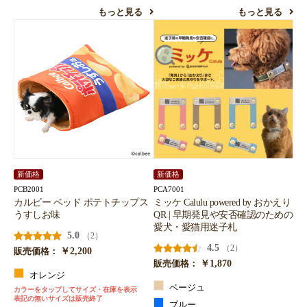
もっと見る
もっと見る
新価格
新価格
PCB2001
PCA7001
カルビー ベッド ポテトチップス
ミッケ Calulu powered by おかえり
うすしお味
QR | 早期発見や安否確認のための
愛犬・愛猫用迷子札
5.0
（2）
4.5
（2）
￥2,200
販売価格：
￥1,870
販売価格：
オレンジ
ベージュ
カラーをタップしてサイズ・在庫を表示
表記の無いサイズは販売終了
ブルー