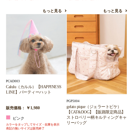
もっと見る
もっと見る
PCAD003
Calulu（カルル）【HAPPINESS
LINE】パーティーハット
PGP5004
gelato pique（ジェラートピケ）
￥1,980
販売価格：
【CAT&DOG】【販路限定商品】
ストロベリー柄キルティングキャ
ピンク
リーバッグ
カラーをタップしてサイズ・在庫を表示
表記の無いサイズは販売終了