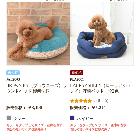
再入荷
新価格
PAL2003
PLA2001
BROWNIES （ブラウニーズ）ラ
LAURA ASHLEY（ローラアシュ
ウンドベッド 幾何学柄
レイ）花柄ベッド｜全2色
5.0
（5）
￥3,190
￥5,214
販売価格：
販売価格：
グレー
ネイビー
カラーをタップしてサイズ・在庫を表示
カラーをタップしてサイズ・在庫を表示
表記の無いサイズは販売終了
表記の無いサイズは販売終了