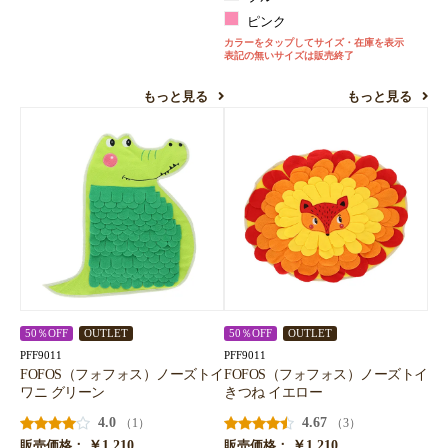
ピンク
カラーをタップしてサイズ・在庫を表示
表記の無いサイズは販売終了
もっと見る
もっと見る
50％OFF
OUTLET
50％OFF
OUTLET
PFF9011
PFF9011
FOFOS（フォフォス）ノーズトイ
FOFOS（フォフォス）ノーズトイ
ワニ グリーン
きつね イエロー
4.0
4.67
（1）
（3）
￥1,210
￥1,210
販売価格：
販売価格：