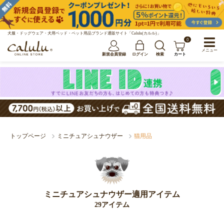
犬服・ドッグウェア・犬用ベッド・ペット用品ブランド通販サイト「Calulu(カルル)」
0
メニュー
新規会員登録
ログイン
検索
カート
トップページ
ミニチュアシュナウザー
猫用品
ミニチュアシュナウザー適用アイテム
29アイテム