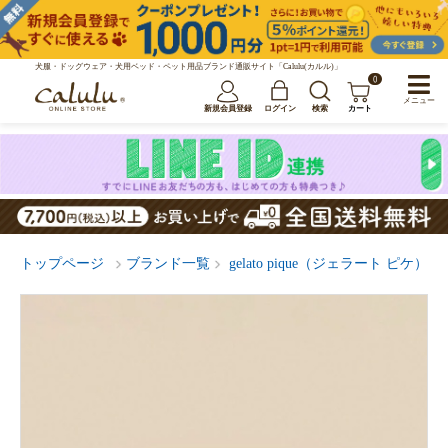
犬服・ドッグウェア・犬用ベッド・ペット用品ブランド通販サイト「Calulu(カルル)」
0
メニュー
新規会員登録
ログイン
検索
カート
トップページ
ブランド一覧
gelato pique（ジェラート ピケ）