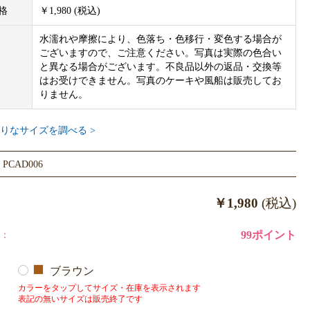
L LINE】アニバーサリースタイはこちらから
格
￥1,980 (税込)
AL LINE】アニバーサリータペストリーはこちらから
水濡れや摩擦により、色落ち・色移行・変色する場合が
ございますので、ご注意ください。写真は実際の色合い
と異なる場合がございます。不良品以外の返品・交換等
はお受けできません。写真のケーキや風船は販売してお
りません。
りなサイズを調べる >
CAD006
￥1,980
(税込)
：
99ポイント
ブラウン
カラーをタップしてサイズ・在庫を表示されます
表記の無いサイズは販売終了です