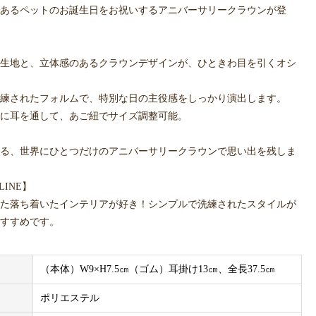
あるペットのお誕生日をお祝いするアニバーサリークラウンが登
生地と、立体感のあるクラウンデザインが、ひときわ目を引くオシ
練されたフォルムで、特別な日の主役感をしっかり演出します。
に耳を通して、あご紐でサイズ調整可能。
る、世界にひとつだけのアニバーサリークラウンで思い出を残しま
LINE】
た落ち着いたインテリアが好き！シンプルで洗練されたスタイルが
すすめです。
ペストリーは別売りです。
（本体）W9×H7.5㎝（ゴム）耳掛け13㎝、全長37.5㎝
やスタイやタペストリーと合わせて、お誕生日の記念撮影をしませ
ポリエステル
デー を付けてInstagramで投稿！