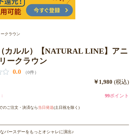
サリークラウン
lu（カルル）【NATURAL LINE】アニ
リークラウン
0.0
（0件）
￥1,980
(税込)
：
99
ポイント
までのご注文・決済なら
当日発送
(土日祝を除く)
なバースデーをもっとオシャレに演出♪