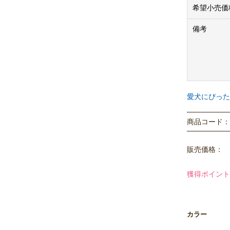
【NATURA
希望小売価
【NATUR
備考
愛犬にぴった
商品コード： P
販売価格：
獲得ポイント
カラー