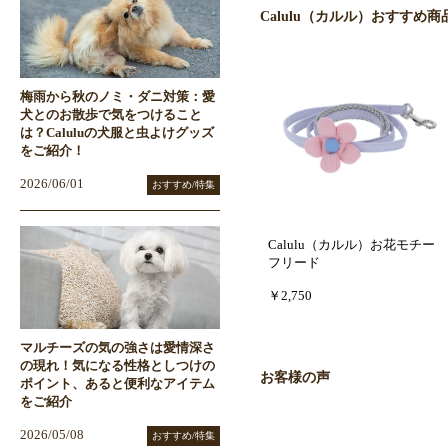
Calulu（カルル）おすすめ商
梅雨から秋のノミ・ダニ対策：愛
犬とのお散歩で気をつけること
は？Caluluの犬服と虫よけグッズ
をご紹介！
2026/06/01
おすすめ/特集
Calulu（カルル）お花モチー
フリード
￥2,750
マルチーズの気の強さは愛情深さ
の現れ！気になる性格としつけの
お客様の声
ポイント、あると便利なアイテム
をご紹介
2026/05/08
おすすめ/特集