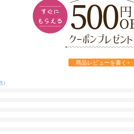
商品レビューを書く+
件
）