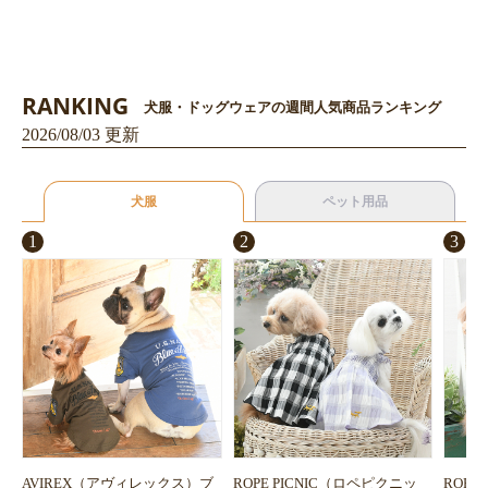
RANKING
犬服・ドッグウェアの週間人気商品ランキング
2026/08/03 更新
犬服
ペット用品
1
2
3
お買い物を続ける
カートへ進む
AVIREX（アヴィレックス）ブ
ROPE PICNIC（ロペピクニッ
ROPE