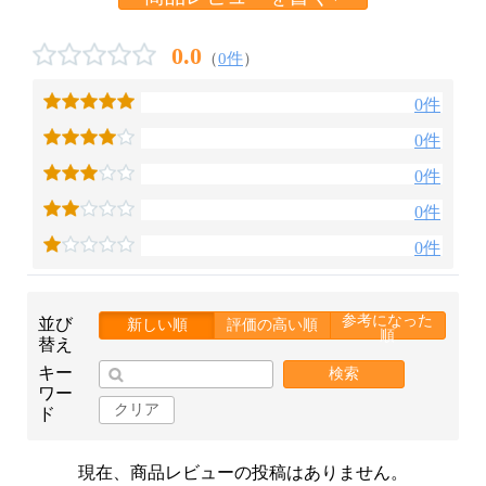
0.0
（
0件
）
0件
0件
0件
0件
0件
参考になった
並び
新しい順
評価の高い順
順
替え
キー
検索
ワー
クリア
ド
現在、商品レビューの投稿はありません。