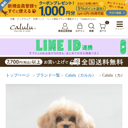
犬服・ドッグウェア・犬用ベッド・ペット用品ブランド通販サイト「Calulu(カルル)」
0
メニュー
新規会員登録
ログイン
検索
カート
トップページ
ブランド一覧
Calulu（カルル）
Calulu（カ