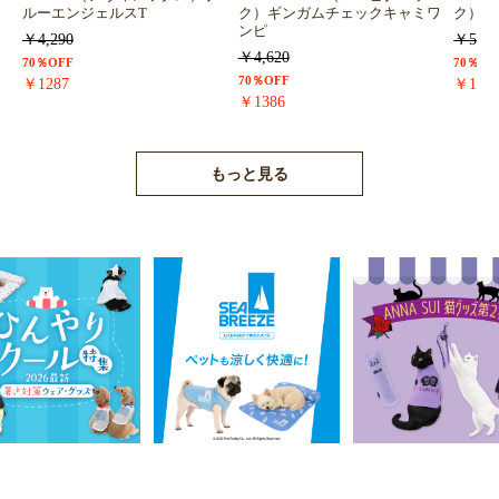
ルーエンジェルスT
ク）ギンガムチェックキャミワ
ク）浴
ンピ
￥4,290
￥5,72
￥4,620
70％OFF
70％OF
70％OFF
￥1287
￥171
￥1386
もっと見る