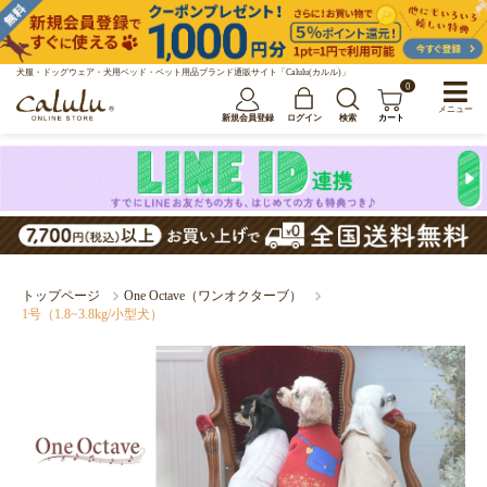
犬服・ドッグウェア・犬用ベッド・ペット用品ブランド通販サイト「Calulu(カルル)」
0
メニュー
新規会員登録
ログイン
検索
カート
トップページ
One Octave（ワンオクターブ）
1号（1.8~3.8kg/小型犬）