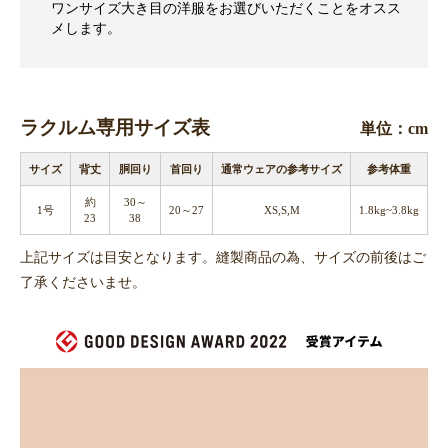
ワンサイズ大き目の洋服をお選びいただくことをオスス
メします。
ラクルム専用サイズ表
単位：cm
サイズ
背丈
胴回り
首回り
通常ウェアの参考サイズ
参考体重
約
30～
1号
20～27
XS,S,M
1.8kg~3.8kg
23
38
上記サイズは目安となります。縫製商品の為、サイズの前後はご
了承くださいませ。