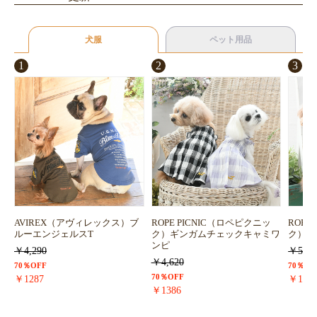
犬服
ペット用品
1
2
3
AVIREX（アヴィレックス）ブ
ROPE PICNIC（ロペピクニッ
ROPE
ルーエンジェルスT
ク）ギンガムチェックキャミワ
ク）浴
ンピ
￥4,290
￥5,72
￥4,620
70％OFF
70％OF
70％OFF
￥1287
￥171
￥1386