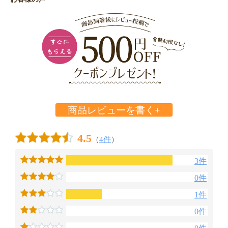
商品レビューを書く+
4.5
（
4件
）
3件
0件
1件
0件