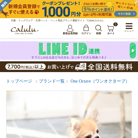
犬服・ドッグウェア・犬用ベッド・ペット用品ブランド通販サイト「Calulu(カルル)」
0
メニュー
新規会員登録
ログイン
検索
カート
トップページ
ブランド一覧
One Octave（ワンオクターブ）