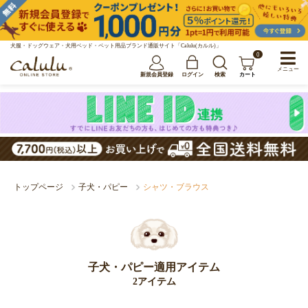
犬服・ドッグウェア・犬用ベッド・ペット用品ブランド通販サイト「Calulu(カルル)」
0
メニュー
新規会員登録
ログイン
検索
カート
トップページ
子犬・パピー
シャツ・ブラウス
子犬・パピー適用アイテム
2アイテム