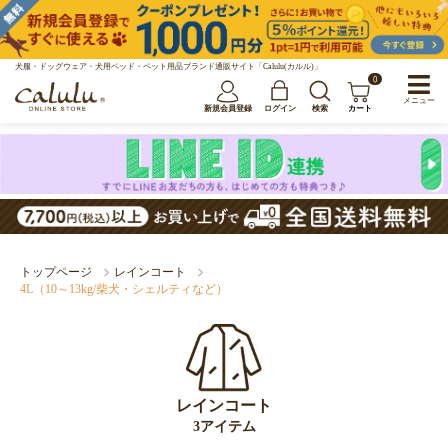
犬服・ドッグウェア・犬用ベッド・ペット用品ブランド通販サイト「Calulu(カルル)」
0
メニュー
新規会員登録
ログイン
検索
カート
トップページ
レインコート
4L（10～13kg/柴犬・シェルティなど）
レインコート
3アイテム