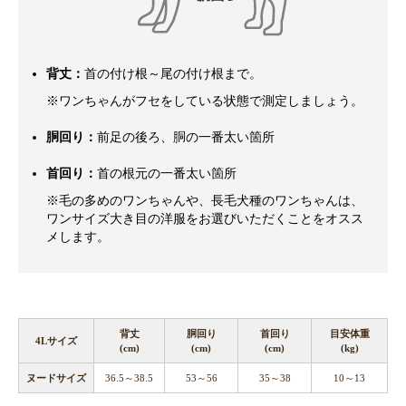
背丈：
首の付け根～尾の付け根まで。
※ワンちゃんがフセをしている状態で測定しましょう。
胴回り：
前足の後ろ、胴の一番太い箇所
首回り：
首の根元の一番太い箇所
※毛の多めのワンちゃんや、長毛犬種のワンちゃんは、
ワンサイズ大き目の洋服をお選びいただくことをオスス
メします。
背丈
胴回り
首回り
目安体重
4Lサイズ
(cm)
(cm)
(cm)
(kg)
ヌードサイズ
36.5～38.5
53～56
35～38
10～13