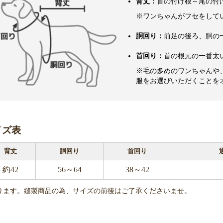
背丈：
首の付け根～尾の付
※ワンちゃんがフセをして
胴回り：
前足の後ろ、胴の
首回り：
首の根元の一番太
※毛の多めのワンちゃんや
服をお選びいただくことを
イズ表
背丈
胴回り
首回り
約42
56～64
38～42
ります。縫製商品の為、サイズの前後はご了承くださいませ。