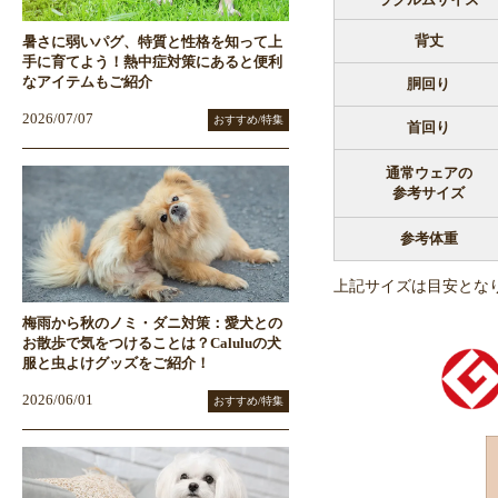
ラクルムサイズ
背丈
暑さに弱いパグ、特質と性格を知って上
手に育てよう！熱中症対策にあると便利
なアイテムもご紹介
胴回り
2026/07/07
おすすめ/特集
首回り
通常ウェアの
参考サイズ
参考体重
上記サイズは目安とな
梅雨から秋のノミ・ダニ対策：愛犬との
お散歩で気をつけることは？Caluluの犬
服と虫よけグッズをご紹介！
2026/06/01
おすすめ/特集