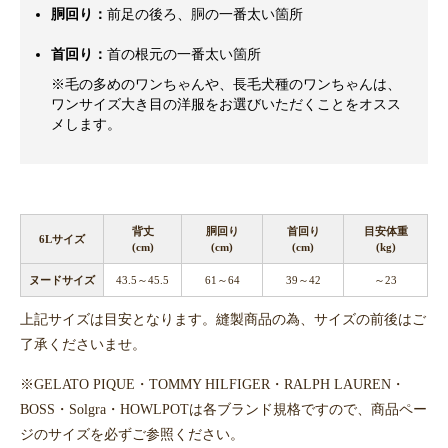
胴回り：
前足の後ろ、胴の一番太い箇所
首回り：
首の根元の一番太い箇所
※毛の多めのワンちゃんや、長毛犬種のワンちゃんは、
ワンサイズ大き目の洋服をお選びいただくことをオスス
メします。
背丈
胴回り
首回り
目安体重
6Lサイズ
(cm)
(cm)
(cm)
(kg)
ヌードサイズ
43.5～45.5
61～64
39～42
～23
上記サイズは目安となります。縫製商品の為、サイズの前後はご
了承くださいませ。
※GELATO PIQUE・TOMMY HILFIGER・RALPH LAUREN・
BOSS・Solgra・HOWLPOTは各ブランド規格ですので、商品ペー
ジのサイズを必ずご参照ください。