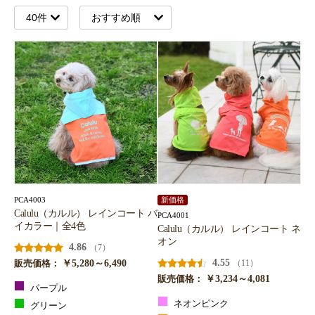
PCA4003
新価格
Calulu（カルル） レインコート バ
PCA4001
イカラー｜全4色
Calulu（カルル） レインコート ネ
オン
4.86
（7）
￥5,280～6,490
4.55
（11）
販売価格：
￥3,234～4,081
販売価格：
パープル
ネオンピンク
グリーン