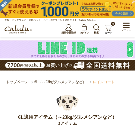
犬服・ドッグウェア・犬用ベッド・ペット用品ブランド通販サイト「Calulu(カルル)」
0
メニュー
新規会員登録
ログイン
検索
カート
トップページ
6L（～23kg/ダルメシアンなど）
レインコート
6L適用アイテム（～23kg/ダルメシアンなど）
3アイテム