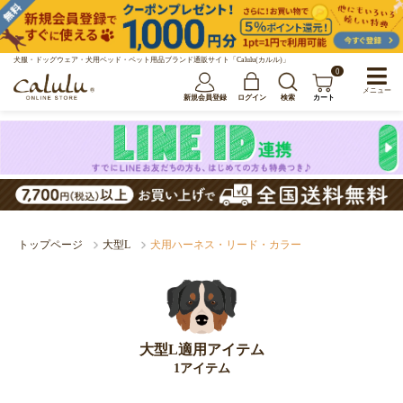
犬服・ドッグウェア・犬用ベッド・ペット用品ブランド通販サイト「Calulu(カルル)」
0
メニュー
新規会員登録
ログイン
検索
カート
トップページ
大型L
犬用ハーネス・リード・カラー
大型L適用アイテム
1アイテム