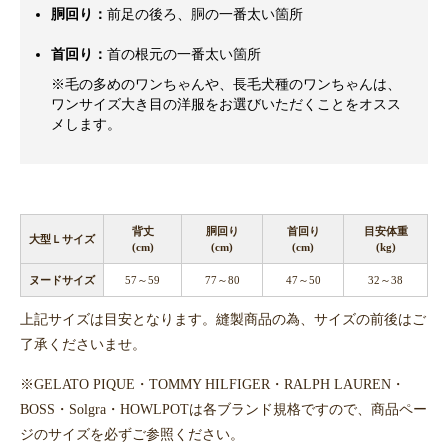
胴回り：
前足の後ろ、胴の一番太い箇所
首回り：
首の根元の一番太い箇所
※毛の多めのワンちゃんや、長毛犬種のワンちゃんは、
ワンサイズ大き目の洋服をお選びいただくことをオスス
メします。
背丈
胴回り
首回り
目安体重
大型Ｌサイズ
(cm)
(cm)
(cm)
(kg)
ヌードサイズ
57～59
77～80
47～50
32～38
上記サイズは目安となります。縫製商品の為、サイズの前後はご
了承くださいませ。
※GELATO PIQUE・TOMMY HILFIGER・RALPH LAUREN・
BOSS・Solgra・HOWLPOTは各ブランド規格ですので、商品ペー
ジのサイズを必ずご参照ください。