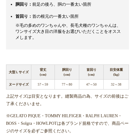
胴回り：
前足の後ろ、胴の一番太い箇所
首回り：
首の根元の一番太い箇所
※毛の多めのワンちゃんや、長毛犬種のワンちゃんは、
ワンサイズ大き目の洋服をお選びいただくことをオスス
メします。
背丈
胴回り
首回り
目安体重
大型Ｌサイズ
(cm)
(cm)
(cm)
(kg)
ヌードサイズ
57～59
77～80
47～50
32～38
上記サイズは目安となります。縫製商品の為、サイズの前後はご
了承くださいませ。
※GELATO PIQUE・TOMMY HILFIGER・RALPH LAUREN・
BOSS・Solgra・HOWLPOTは各ブランド規格ですので、商品ペー
ジのサイズを必ずご参照ください。