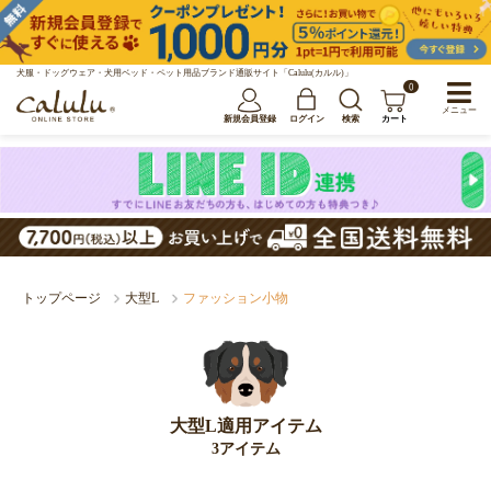
犬服・ドッグウェア・犬用ベッド・ペット用品ブランド通販サイト「Calulu(カルル)」
0
メニュー
新規会員登録
ログイン
検索
カート
トップページ
大型L
ファッション小物
大型L適用アイテム
3アイテム