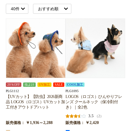
20％OFF
虫よけ
UV加工
SALE
COOL加工
PLG1112
PLG1095
【UVカット】【防虫】2026新商
LOGOS（ロゴス）ひんやりフレ
品 LOGOS（ロゴス）UVカット加
ンズ クールネック（保冷剤付
工付きアウトドアハット
き）｜全2色
3.5
（2）
￥1,936～2,288
￥2,420
販売価格：
販売価格：