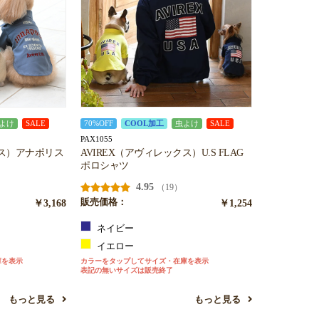
よけ
SALE
70%OFF
COOL加工
虫よけ
SALE
PAX1055
お買い物を続ける
カートへ進む
クス）アナポリス
AVIREX（アヴィレックス）U.S FLAG
ポロシャツ
4.95
（19）
￥3,168
販売価格：
￥1,254
ネイビー
イエロー
庫を表示
カラーをタップしてサイズ・在庫を表示
表記の無いサイズは販売終了
もっと見る
もっと見る