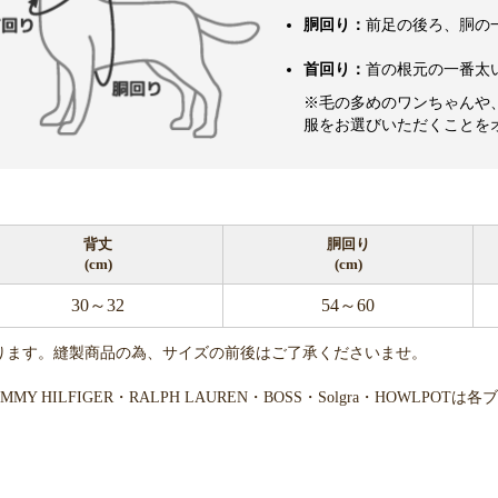
胴回り：
前足の後ろ、胴の
首回り：
首の根元の一番太
※毛の多めのワンちゃんや
服をお選びいただくことを
背丈
胴回り
(cm)
(cm)
30～32
54～60
ります。縫製商品の為、サイズの前後はご了承くださいませ。
・TOMMY HILFIGER・RALPH LAUREN・BOSS・Solgra・H