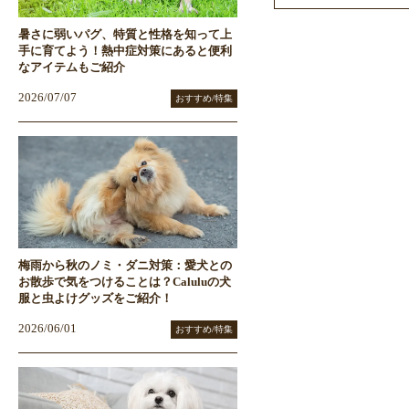
暑さに弱いパグ、特質と性格を知って上
手に育てよう！熱中症対策にあると便利
なアイテムもご紹介
2026/07/07
おすすめ/特集
梅雨から秋のノミ・ダニ対策：愛犬との
お散歩で気をつけることは？Caluluの犬
服と虫よけグッズをご紹介！
2026/06/01
おすすめ/特集