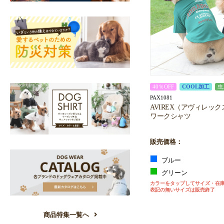
40％OFF
COOL加工
虫
PAX1081
AVIREX（アヴィレッ
ワークシャツ
販売価格：
ブルー
グリーン
カラーをタップしてサイズ・在
表記の無いサイズは販売終了
商品特集一覧へ