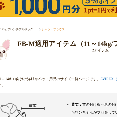
1～14kg/フレンチブルドッグ）
シャツ・ブラウス
FB-M適用アイテム（11～14k
2アイテム
1～14キロ向けの洋服やペット用品のサイズ一覧ページです。
AVIRE
す。
背丈：
首の付け根～尾の付
※ワンちゃんがフセをして