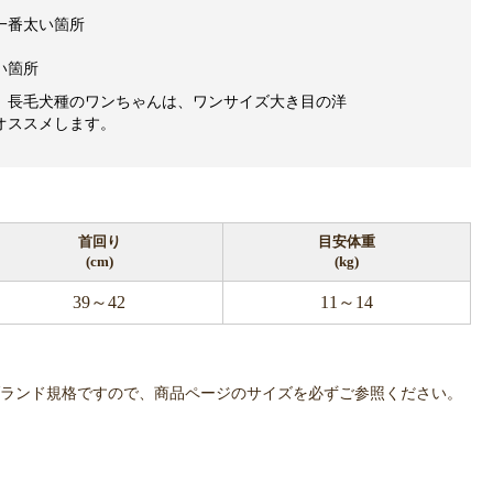
一番太い箇所
い箇所
、長毛犬種のワンちゃんは、ワンサイズ大き目の洋
オススメします。
首回り
目安体重
(cm)
(kg)
39～42
11～14
OWLPOTは各ブランド規格ですので、商品ページのサイズを必ずご参照ください。