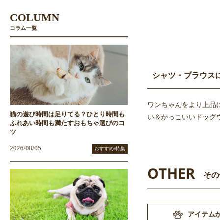
COLUMN
コラム一覧
シャツ・ブラウス
ワンちゃんをより上品
猫の遊び時間は足りてる？ひとり時間も
い＆かっこいいドッグ
ふれあい時間も満たすおもちゃ選びのコ
ツ
2026/08/05
おすすめ/特集
OTHER
その
アイテム