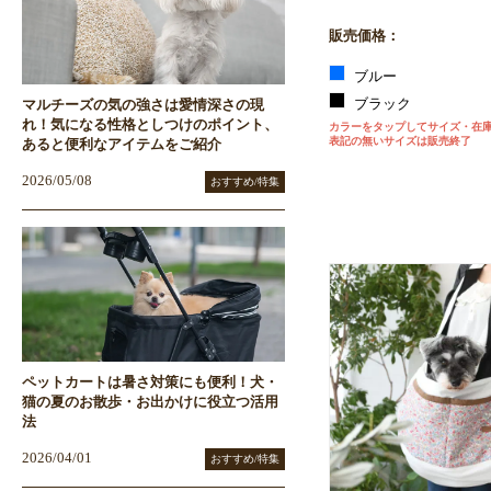
販売価格：
ブルー
ブラック
マルチーズの気の強さは愛情深さの現
れ！気になる性格としつけのポイント、
カラーをタップしてサイズ・在
表記の無いサイズは販売終了
あると便利なアイテムをご紹介
2026/05/08
おすすめ/特集
ペットカートは暑さ対策にも便利！犬・
猫の夏のお散歩・お出かけに役立つ活用
法
2026/04/01
おすすめ/特集