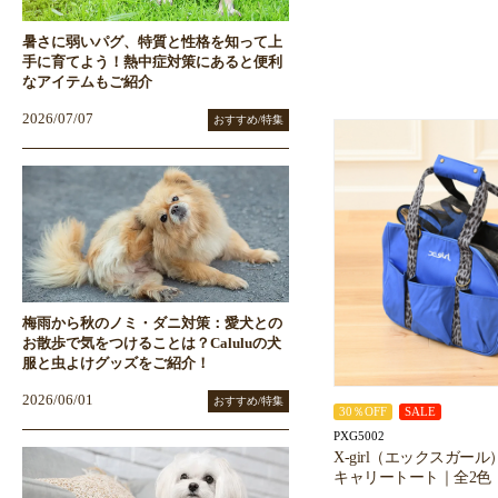
暑さに弱いパグ、特質と性格を知って上
手に育てよう！熱中症対策にあると便利
なアイテムもご紹介
2026/07/07
おすすめ/特集
梅雨から秋のノミ・ダニ対策：愛犬との
お散歩で気をつけることは？Caluluの犬
服と虫よけグッズをご紹介！
2026/06/01
おすすめ/特集
30％OFF
SALE
PXG5002
X-girl（エックスガー
キャリートート｜全2色