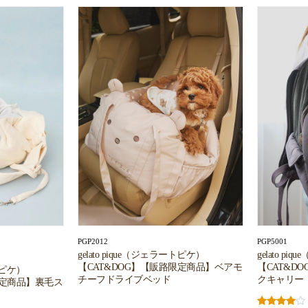
PGP2012
PGP5001
gelato pique（ジェラートピケ）
gelato p
【CAT&DOG】【販路限定商品】ベアモ
【CAT&D
ートピケ）
チーフドライブベッド
クキャリー
限定商品】裏毛ス