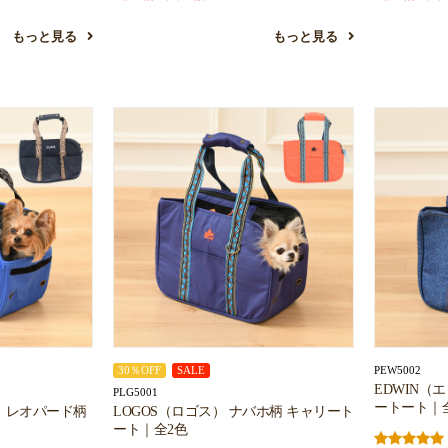
もっと見る
もっと見る
PEW5002
30％OFF
SALE
EDWIN（
PLG5001
ートート｜
ル）レオパード柄
LOGOS（ロゴス） ナバホ柄 キャリート
ート｜全2色