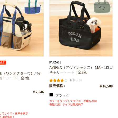
PAX5001
ALE
AVIREX（アヴィレックス） MA－1ロゴ
キャリートート｜全2色
TAVE（ワンオクターヴ）バイ
ャリートート｜全2色
4.0
（3）
販売価格：
￥16,500
￥7,546
ブラック
ト
カラーをタップしてサイズ・在庫を表示
表記の無いサイズは販売終了
ュ
してサイズ・在庫を表示
ズは販売終了