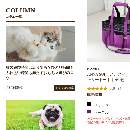
COLUMN
コラム一覧
猫の遊び時間は足りてる？ひとり時間も
PAS5001
ふれあい時間も満たすおもちゃ選びのコ
ANNA SUI（アナ ス
ツ
ャリートート｜全2色
2026/08/05
おすすめ/特集
5.0
（4）
販売価格：
ブラック
パープル
カラーをタップしてサイズ・在
表記の無いサイズは販売終了