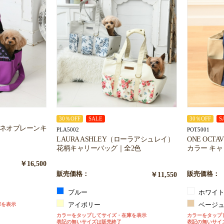
お買い物を続ける
カートへ進む
30％OFF
SALE
30％OFF
S
イ）ネオプレーンキ
PLA5002
POT5001
LAURA ASHLEY（ローラアシュレイ）
ONE OC
花柄キャリーバッグ｜全2色
カラー キ
￥16,500
販売価格：
￥11,550
販売価格：
ブルー
ホワイ
庫を表示
アイボリー
ベージ
カラーをタップしてサイズ・在庫を表示
カラーをタップ
表記の無いサイズは販売終了
表記の無いサイ