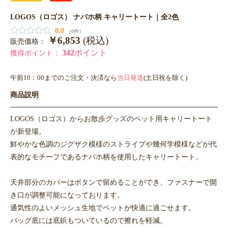
LOGOS（ロゴス） ナバホ柄 キャリートート｜全2色
0.0
（0件）
￥6,853
(税込)
販売価格：
342
ポイント
獲得ポイント：
午前10：00までのご注文・決済なら
当日発送
(土日祝を除く)
商品説明
LOGOS（ロゴス）からお散歩グッズのペット用キャリートート
が新登場。
鮮やかな色調のジグザク模様のストライプや幾何学模様などが代
表的なモチーフであるナバホ柄を使用したキャリートート。
天井部分のカバーはボタンで留めることができ、ファスナーで開
き口が調整可能になっております。
通気性のよいメッシュ生地でペットが快適に過ごせます。
バッグ底には底鋲もついているので擦れを軽減。