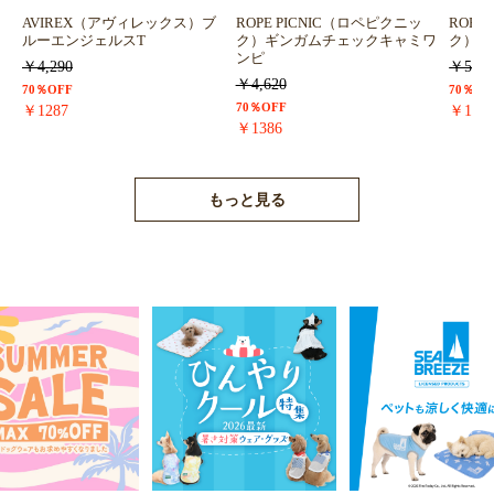
AVIREX（アヴィレックス）ブ
ROPE PICNIC（ロペピクニッ
ROPE
ルーエンジェルスT
ク）ギンガムチェックキャミワ
ク）浴
ンピ
￥4,290
￥5,72
￥4,620
70％OFF
70％OF
70％OFF
￥1287
￥171
￥1386
もっと見る