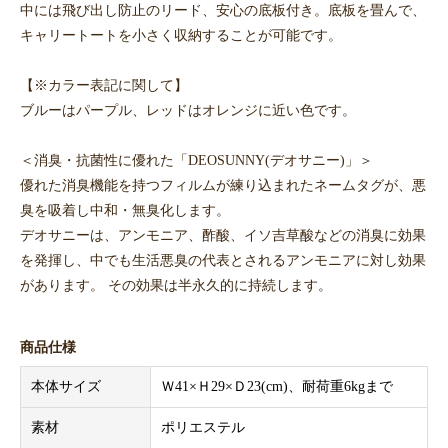
中には飛び出し防止のリード、安心の底板付き。底板を畳んで、
キャリートートを小さく収納することが可能です。
【※カラー表記に関して】
ブルーはパープル、レッドはオレンジに近い色です。
＜消臭・抗菌性に優れた「DEOSUNNY(デオサニー)」＞
優れた消臭機能を持つフィルムが練り込まれたネームタグが、悪
臭を吸着し中和・無臭化します。
デオサニーは、アンモニア、酢酸、イソ吉草酸などの消臭に効果
を発揮し、中でも生活悪臭の代表とされるアンモニアに対し効果
があります。 その効果は半永久的に持続します。
商品仕様
本体サイズ
Ｗ41×Ｈ29×Ｄ23(cm)、耐荷重6kgまで
素材
ポリエステル