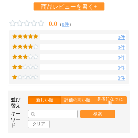
商品レビューを書く+
0.0
（
0件
）
0件
0件
0件
0件
0件
参考になった
並び
新しい順
評価の高い順
順
替え
キー
検索
ワー
クリア
ド