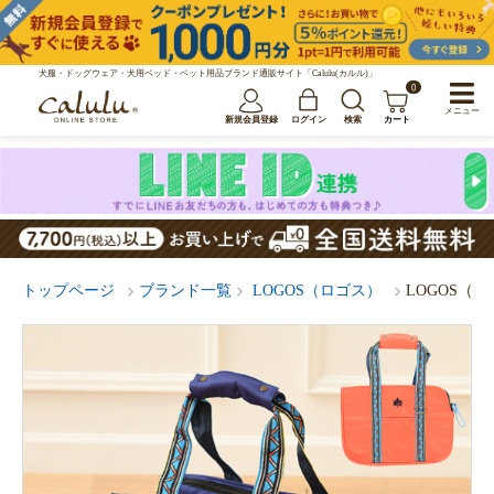
犬服・ドッグウェア・犬用ベッド・ペット用品ブランド通販サイト「Calulu(カルル)」
0
メニュー
新規会員登録
ログイン
検索
カート
トップページ
ブランド一覧
LOGOS（ロゴス）
LOGOS（