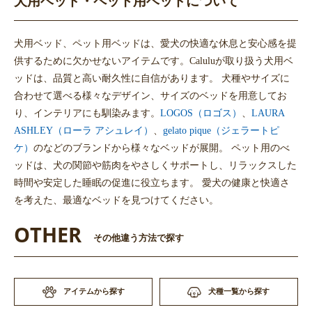
犬用ベッド・ペット用ベッドについて
犬用ベッド、ペット用ベッドは、愛犬の快適な休息と安心感を提
供するために欠かせないアイテムです。Caluluが取り扱う犬用ベ
ッドは、品質と高い耐久性に自信があります。 犬種やサイズに
合わせて選べる様々なデザイン、サイズのベッドを用意してお
り、インテリアにも馴染みます。
LOGOS（ロゴス）
、
LAURA
ASHLEY（ローラ アシュレイ）
、
gelato pique（ジェラートピ
ケ）
のなどのブランドから様々なベッドが展開。 ペット用のべ
ッドは、犬の関節や筋肉をやさしくサポートし、リラックスした
時間や安定した睡眠の促進に役立ちます。 愛犬の健康と快適さ
を考えた、最適なベッドを見つけてください。
OTHER
その他違う方法で探す
アイテムから探す
犬種一覧から探す