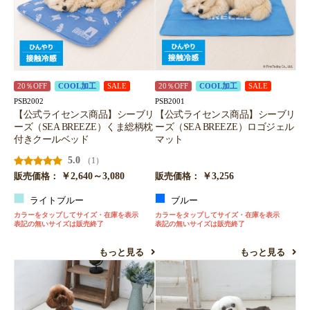
20％OFF
COOL加工
SALE
20％OFF
COOL加工
SALE
PSB2002
PSB2001
【公式ライセンス商品】シーブリ
【公式ライセンス商品】シーブリ
ーズ（SEA BREEZE）くま総柄枕
ーズ（SEA BREEZE）ロゴジェル
付きクールベッド
マット
5.0
（1）
￥2,640～3,080
￥3,256
販売価格：
販売価格：
ライトブルー
ブルー
カラーをタップしてサイズ・在庫を表示
カラーをタップしてサイズ・在庫を表示
表記の無いサイズは販売終了
表記の無いサイズは販売終了
もっと見る
もっと見る