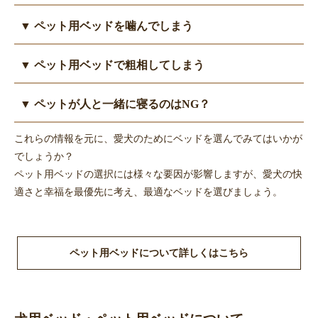
ベッドはペットの体に直接触れるので、洗濯できるものが望まし
年を取ると活動量が低下し、ベッドで過ごす時間が増えるので、
まずは、ベッドが自分専用の安心できる場所であることを認識し
いです。丸洗いできなくても、カバーやクッション部分は外して
▼ ペット用ベッドを噛んでしまう
ベッド選びは若いころより重要になります。
てもらうため、お気に入りのおもちゃや飼い主の匂いの付いたも
洗えるものを選びましょう。
寝返りも打たず同じ姿勢でいると床ずれができやすくなります。
のを新しいベッドに置いて、徐々に慣れさせていきます。
ベッドに限らず、カーテンや枕など布類を飲み込んでしまい動物
クッション性や通気性、粗相した時のための洗いやすさに気をつ
▼ ペット用ベッドで粗相してしまう
ベッドの形や置き場所には犬の性格や好みもあるので、どうして
病院を受診するペットは多いです。
けましょう。
も入らない場合は変えてみるのもよいでしょう。
ベッドを噛んでいるのを見かけたら、まずは噛まないようにしつ
まずは、トイレトレーニングをし、排泄の場所を教えましょう。
▼ ペットが人と一緒に寝るのはNG？
けましょう。
猫は汚れたトイレを使いたがらないので、トイレはいつも清潔に
他には、素材を破れにくい生地のものに変える、散歩などでたく
保ちましょう。
ペットと飼い主は別で睡眠を取るのをおすすめします。
これらの情報を元に、愛犬のためにベッドを選んでみてはいかが
さん体を動かしてストレスを発散させるといった方法を試してみ
子犬、子猫やシニア期のペットは、ベッドやマットを洗える素材
いつも一緒にいるとペットが飼い主に依存し、姿が見えないと吠
でしょうか？
ましょう。
にするのがベストですが、頻繁な場合はペット用シーツを下に敷
え続けるなどの問題行動を起こすこともあります。また衛生面に
ペット用ベッドの選択には様々な要因が影響しますが、愛犬の快
いて、その上にバスタオルなど洗いやすい布を置いて対応しまし
も不安があります。
適さと幸福を最優先に考え、最適なベッドを選びましょう。
ょう。
どうしてもペットが自分だけで寝られないなら、まずは寝室にペ
ット用ベッドをおいて、同じ部屋で別に寝るところから練習しま
しょう。
ペット用ベッドについて詳しくはこちら