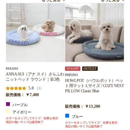
もっと見る
もっと見る
PAS2002
20％OFF
OUTLET
ANNA SUI（アナ スイ）さらふわ
PHP2003
ニットベッド ラウンド｜全2色
HOWLPOT（ハウルポット）ペッ
ト用マット Lサイズ / COZY NEST
5.0
（1）
PILLOW Classic Blue
￥7,480
販売価格：
パープル
￥13,200
販売価格：
アイボリー
ブルー
カラーをタップしてサイズ・在庫を表示
表記の無いサイズは販売終了
カラーをタップしてサイズ・在庫を表示
表記の無いサイズは販売終了