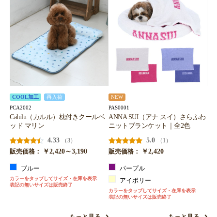
COOL加工
再入荷
NEW
PCA2002
PAS0001
Calulu（カルル）枕付きクールベ
ANNA SUI（アナ スイ）さらふわ
ッド マリン
ニットブランケット｜全2色
4.33
5.0
（3）
（1）
￥2,420～3,190
￥2,420
販売価格：
販売価格：
ブルー
パープル
カラーをタップしてサイズ・在庫を表示
アイボリー
表記の無いサイズは販売終了
カラーをタップしてサイズ・在庫を表示
表記の無いサイズは販売終了