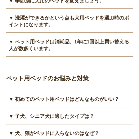
▼ 季節別に犬用のベッドを変えましょう。
くの要素があります。
品質や素材、使用して心地よい形状やデザインを選び、愛犬に合
ペット用ベッドを選ぶ際は季節を考慮しましょう。 犬は寒い季
▼ 洗濯ができるかという点も犬用ベッドを選ぶ時のポ
ったベッドを見つけましょう。
節には丸まって寝ることが多いので、包み込むような形状を選ぶ
イントになります。
と良いでしょう。 保温性の高い素材や、ふかふかした素材を使
用したベッドもお勧めです。
ペット用ベッドは汚れや臭いが蓄積しやすいため、洗濯可能なベ
▼ ペット用ベッドは消耗品、1年に1回以上買い替える
逆に暑い季節には、犬は床など冷たい場所で体をのばして寝るこ
ッドを選ぶことをお勧めします。
人が数多くいます。
とが多いです。
取り外し可能なカバー付きや、洗濯機で洗える素材を使用したベ
そのため、冷感素材を使用したものや通気性の良いベッド、フラ
ッドがお手入れに便利です。
ペット用ベッドは時間とともに摩耗し、クッション性や快適さが
ットタイプのベッドがお勧めです。
低下することがあります。
季節によってベッドを使い分け、愛犬の快適さを確保しましょ
また、噛んでボロボロになったり、犬の習性で寝床を整えるため
ペット用ベッドのお悩みと対策
う。
に前足で掘る動作をするのですが、これにより爪で傷ついていき
ます。
ペットの健康と幸福を考え、必要に応じて定期的にベッドを買い
▼ 初めてのペット用ベッドはどんなものがいい？
替えることをお勧めします。
ベッドは一生涯同じものを使い続ける必要はありません。長く使
▼ 子犬、シニア犬に適したタイプは？
うことで汚れたり、マットもへたって体を支えられなくなってき
ます。
子犬のうちは、縁が浅いか、縁のない出入りしやすいタイプのベ
▼ 犬、猫がベッドに入らないのはなぜ？
ペットの大きさや季節、好みに合わせて選びましょう。
ッドを選びましょう。