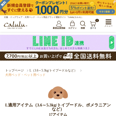
犬服・ドッグウェア・犬用ベッド・ペット用品ブランド通販サイト「Calulu(カルル)」
0
メニュー
新規会員登録
ログイン
検索
カート
トップページ
L（3.6～5.3kg/トイプードルなど）
犬用ベッド・ペット用ベッド
L適用アイテム（3.6～5.3kg/トイプードル、ポメラニアン
など）
17アイテム