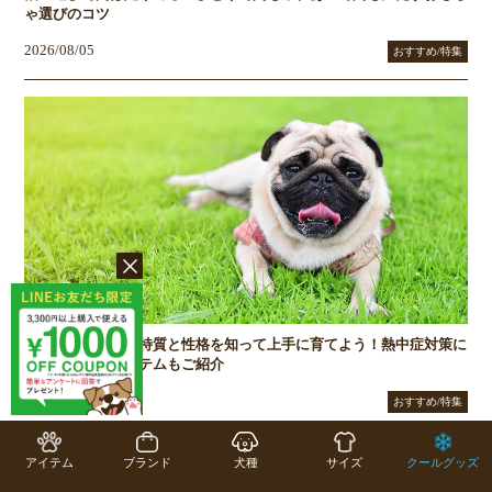
ゃ選びのコツ
2026/08/05
おすすめ/特集
暑さに弱いパグ、特質と性格を知って上手に育てよう！熱中症対策に
あると便利なアイテムもご紹介
2026/07/07
おすすめ/特集
アイテム
ブランド
犬種
サイズ
クールグッズ