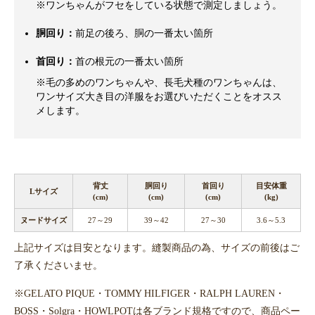
※ワンちゃんがフセをしている状態で測定しましょう。
胴回り：
前足の後ろ、胴の一番太い箇所
首回り：
首の根元の一番太い箇所
※毛の多めのワンちゃんや、長毛犬種のワンちゃんは、
ワンサイズ大き目の洋服をお選びいただくことをオスス
メします。
背丈
胴回り
首回り
目安体重
Lサイズ
(cm)
(cm)
(cm)
(kg)
ヌードサイズ
27～29
39～42
27～30
3.6～5.3
上記サイズは目安となります。縫製商品の為、サイズの前後はご
了承くださいませ。
※GELATO PIQUE・TOMMY HILFIGER・RALPH LAUREN・
BOSS・Solgra・HOWLPOTは各ブランド規格ですので、商品ペー