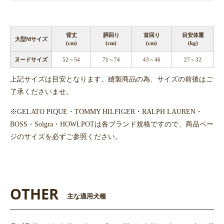
背丈
胴回り
首回り
目安体重
大型Mサイズ
(cm)
(cm)
(cm)
(kg)
ヌードサイズ
52～54
71～74
43～46
27～32
上記サイズは目安となります。縫製商品の為、サイズの前後はご
了承くださいませ。
※GELATO PIQUE・TOMMY HILFIGER・RALPH LAUREN・
BOSS・Solgra・HOWLPOTは各ブランド規格ですので、商品ペー
ジのサイズを必ずご参照ください。
OTHER
主な適用犬種