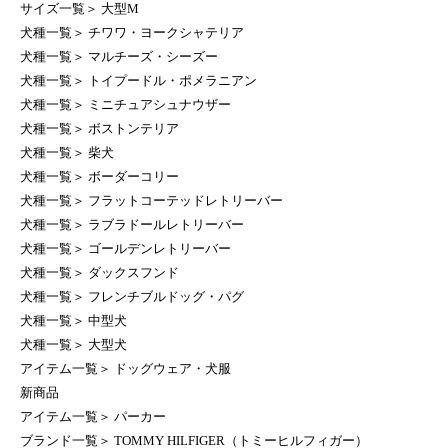
サイズ一覧
＞
大型M
犬種一覧
＞
チワワ・ヨークシャテリア
犬種一覧
＞
マルチーズ・シーズー
犬種一覧
＞
トイプードル・ポメラニアン
犬種一覧
＞
ミニチュアシュナウザー
犬種一覧
＞
ボストンテリア
犬種一覧
＞
柴犬
犬種一覧
＞
ボーダーコリー
犬種一覧
＞
フラットコーテッドレトリーバー
犬種一覧
＞
ラブラドールレトリーバー
犬種一覧
＞
ゴールデンレトリーバー
犬種一覧
＞
ダックスフンド
犬種一覧
＞
フレンチブルドッグ・パグ
犬種一覧
＞
中型犬
犬種一覧
＞
大型犬
アイテム一覧
＞
ドッグウェア・犬服
新商品
アイテム一覧
＞
パーカー
ブランド一覧
＞
TOMMY HILFIGER（トミーヒルフィガー）