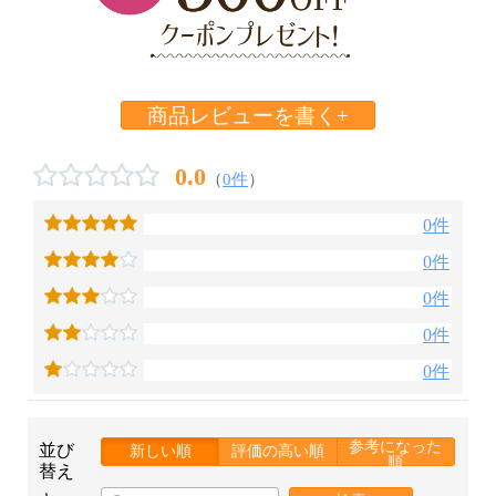
商品レビューを書く+
0.0
（
0件
）
0件
0件
0件
0件
0件
参考になった
並び
新しい順
評価の高い順
順
替え