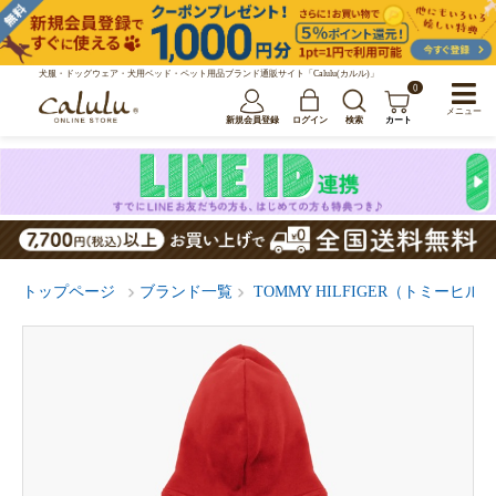
犬服・ドッグウェア・犬用ベッド・ペット用品ブランド通販サイト「Calulu(カルル)」
0
メニュー
新規会員登録
ログイン
検索
カート
トップページ
ブランド一覧
TOMMY HILFIGER（トミーヒ