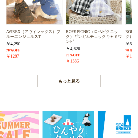
お買い物を続ける
カートへ進む
AVIREX（アヴィレックス）ブ
ROPE PICNIC（ロペピクニッ
ROPE
ルーエンジェルスT
ク）ギンガムチェックキャミワ
ク）浴
ンピ
￥4,290
￥5,72
￥4,620
70％OFF
70％OF
70％OFF
￥1287
￥171
￥1386
もっと見る