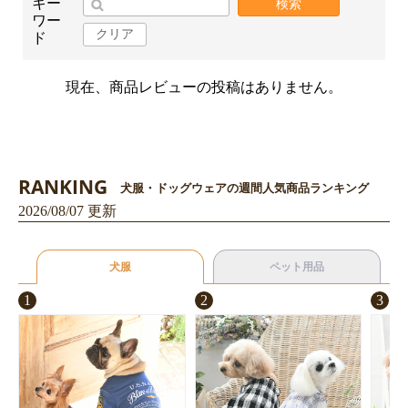
キー
検索
ワー
クリア
ド
現在、商品レビューの投稿はありません。
RANKING
犬服・ドッグウェアの週間人気商品ランキング
2026/08/07 更新
犬服
ペット用品
1
2
3