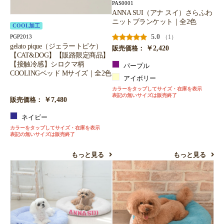
PAS0001
ANNA SUI（アナ スイ）さらふわ
ニットブランケット｜全2色
COOL加工
5.0
（1）
PGP2013
gelato pique（ジェラートピケ）
￥2,420
販売価格：
【CAT&DOG】【販路限定商品】
【接触冷感】シロクマ柄
パープル
COOLINGベッド Mサイズ｜全2色
アイボリー
カラーをタップしてサイズ・在庫を表示
表記の無いサイズは販売終了
￥7,480
販売価格：
ネイビー
カラーをタップしてサイズ・在庫を表示
表記の無いサイズは販売終了
もっと見る
もっと見る