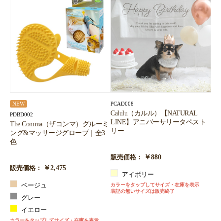
PCAD008
NEW
Calulu（カルル）【NATURAL
PDBD002
LINE】アニバーサリータペスト
The Comma（ザコンマ）グルーミ
リー
ング&マッサージグローブ｜全3
色
￥880
販売価格：
￥2,475
販売価格：
アイボリー
ベージュ
カラーをタップしてサイズ・在庫を表示
表記の無いサイズは販売終了
グレー
イエロー
カラーをタップしてサイズ・在庫を表示