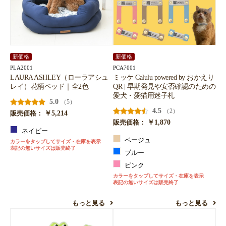
新価格
新価格
お買い物を続ける
カートへ進む
PLA2001
PCA7001
LAURA ASHLEY（ローラアシュ
ミッケ Calulu powered by おかえり
レイ）花柄ベッド｜全2色
QR | 早期発見や安否確認のための
愛犬・愛猫用迷子札
5.0
（5）
4.5
（2）
￥5,214
販売価格：
￥1,870
販売価格：
ネイビー
ベージュ
カラーをタップしてサイズ・在庫を表示
表記の無いサイズは販売終了
ブルー
ピンク
カラーをタップしてサイズ・在庫を表示
表記の無いサイズは販売終了
もっと見る
もっと見る