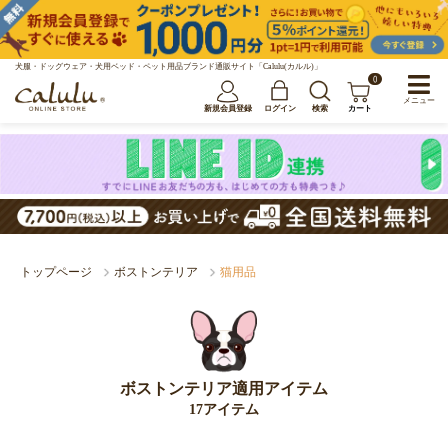
犬服・ドッグウェア・犬用ベッド・ペット用品ブランド通販サイト「Calulu(カルル)」
0
メニュー
新規会員登録
ログイン
検索
カート
トップページ
ボストンテリア
猫用品
ボストンテリア適用アイテム
17アイテム