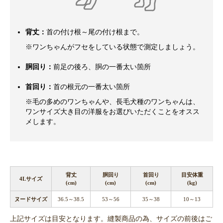
背丈：
首の付け根～尾の付け根まで。
※ワンちゃんがフセをしている状態で測定しましょう。
胴回り：
前足の後ろ、胴の一番太い箇所
首回り：
首の根元の一番太い箇所
※毛の多めのワンちゃんや、長毛犬種のワンちゃんは、
ワンサイズ大き目の洋服をお選びいただくことをオスス
メします。
背丈
胴回り
首回り
目安体重
4Lサイズ
(cm)
(cm)
(cm)
(kg)
ヌードサイズ
36.5～38.5
53～56
35～38
10～13
上記サイズは目安となります。縫製商品の為、サイズの前後はご