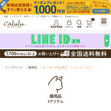
犬服・ドッグウェア・犬用ベッド・ペット用品ブランド通販サイト「Calulu(カルル)」
0
メニュー
新規会員登録
ログイン
検索
カート
トップページ
猫用品
4L（10～13kg/柴犬・シェルティなど）
猫用品
0アイテム