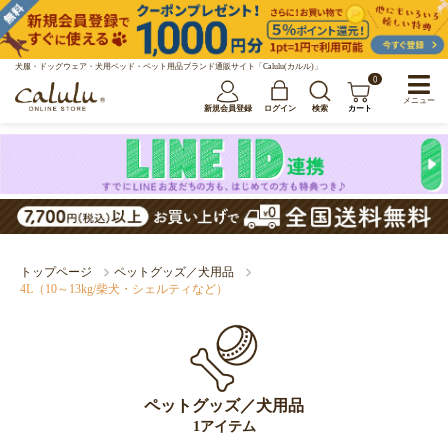
犬服・ドッグウェア・犬用ベッド・ペット用品ブランド通販サイト「Calulu(カルル)」
0
メニュー
新規会員登録
ログイン
検索
カート
トップページ
ペットグッズ／犬用品
4L（10～13kg/柴犬・シェルティなど）
ペットグッズ／犬用品
1アイテム