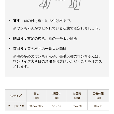
背丈：
首の付け根～尾の付け根まで。
※ワンちゃんがフセをしている状態で測定しましょう。
胴回り：
前足の後ろ、胴の一番太い箇所
首回り：
首の根元の一番太い箇所
※毛の多めのワンちゃんや、長毛犬種のワンちゃんは、
ワンサイズ大き目の洋服をお選びいただくことをオスス
メします。
背丈
胴回り
首回り
目安体重
4Lサイズ
(cm)
(cm)
(cm)
(kg)
ヌードサイズ
36.5～38.5
53～56
35～38
10～13