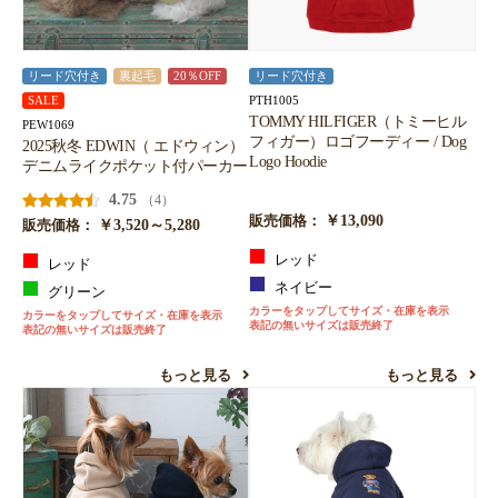
リード穴付き
裏起毛
20％OFF
リード穴付き
PTH1005
SALE
TOMMY HILFIGER（トミーヒル
PEW1069
フィガー）ロゴフーディー / Dog
2025秋冬 EDWIN（ エドウィン）
Logo Hoodie
デニムライクポケット付パーカー
4.75
（4）
￥13,090
販売価格：
￥3,520～5,280
販売価格：
レッド
レッド
ネイビー
グリーン
カラーをタップしてサイズ・在庫を表示
カラーをタップしてサイズ・在庫を表示
表記の無いサイズは販売終了
表記の無いサイズは販売終了
もっと見る
もっと見る