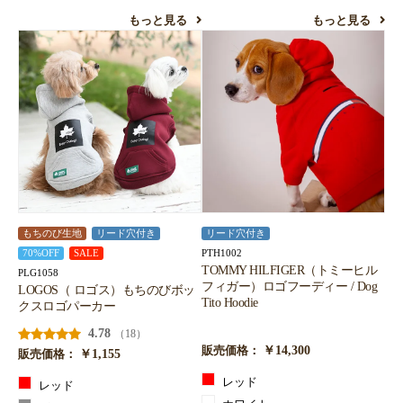
もっと見る
もっと見る
もちのび生地
リード穴付き
リード穴付き
PTH1002
70%OFF
SALE
TOMMY HILFIGER（トミーヒル
PLG1058
フィガー）ロゴフーディー / Dog
LOGOS（ ロゴス）もちのびボッ
Tito Hoodie
クスロゴパーカー
4.78
（18）
￥14,300
販売価格：
￥1,155
販売価格：
レッド
レッド