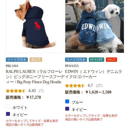
リード穴付き
裏起毛
リード穴付き
60％OFF
SALE
PRL1001
PEW1055
RALPH LAUREN（ラルフローレ
EDWIN（ エドウィン）デニムラ
ン）ビッグポニーフリースフーデ
イクロゴパーカー
ィー / Big Pony Fleece Dog Hoodie
4.7
（27）
4.43
（7）
￥1,628～2,508
販売価格：
￥17,270
販売価格：
ブルー
ホワイト
ネイビー
ネイビー
カラーをタップしてサイズ・在庫を表示
表記の無いサイズは販売終了
カラーをタップしてサイズ・在庫を表示
表記の無いサイズは販売終了