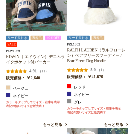
リード穴付き
裏起毛
40％OFF
リード穴付き
裏起毛
PRL1002
SALE
RALPH LAUREN（ラルフローレ
PEW1069
ン）ベアフリースフーディー /
EDWIN（ エドウィン）デニムラ
Bear Fleece Dog Hoodie
イクポケット付パーカー
5.0
（1）
4.91
（11）
￥21,670
販売価格：
￥2,640
販売価格：
レッド
ベージュ
ネイビー
ネイビー
グレー
カラーをタップしてサイズ・在庫を表示
表記の無いサイズは販売終了
カラーをタップしてサイズ・在庫を表示
表記の無いサイズは販売終了
もっと見る
もっと見る