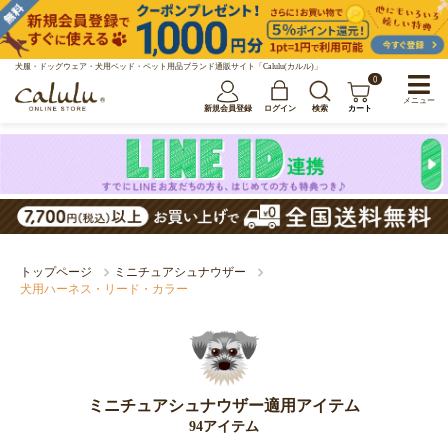
犬服・ドッグウェア・犬用ベッド・ペット用品ブランド通販サイト「Calulu(カルル)」
0
メニュー
新規会員登録
ログイン
検索
カート
トップページ
ミニチュアシュナウザー
犬用ハーネス・リード・カラー
ミニチュアシュナウザー適用アイテム
94アイテム