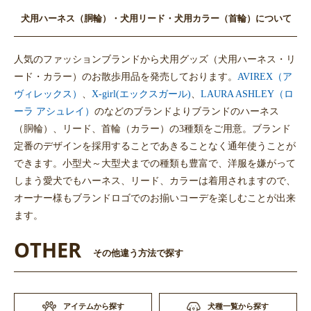
犬用ハーネス（胴輪）・犬用リード・犬用カラー（首輪）について
人気のファッションブランドから犬用グッズ（犬用ハーネス・リ
ード・カラー）のお散歩用品を発売しております。
AVIREX（ア
ヴィレックス）
、
X-girl(エックスガール)
、
LAURA ASHLEY（ロ
ーラ アシュレイ）
のなどのブランドよりブランドのハーネス
（胴輪）、リード、首輪（カラー）の3種類をご用意。ブランド
定番のデザインを採用することであきることなく通年使うことが
できます。小型犬～大型犬までの種類も豊富で、洋服を嫌がって
しまう愛犬でもハーネス、リード、カラーは着用されますので、
オーナー様もブランドロゴでのお揃いコーデを楽しむことが出来
ます。
OTHER
その他違う方法で探す
アイテムから探す
犬種一覧から探す