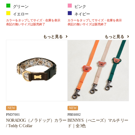
お買い物を続ける
カートへ進む
グリーン
ピンク
イエロー
ネイビー
カラーをタップしてサイズ・在庫を表示
カラーをタップしてサイズ・在庫を表示
表記の無いサイズは販売終了
表記の無いサイズは販売終了
もっと見る
もっと見る
NEW
NEW
PND7001
PBE6002
NORADOG（ノラドッグ）カラー
BENNYS（べニーズ）マルチリー
/ Teddy C Collar
ド｜全3色