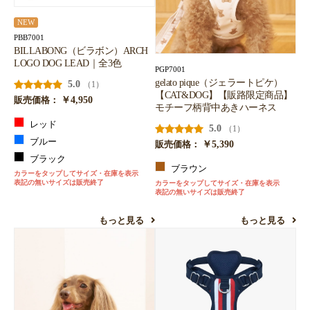
NEW
PBB7001
BILLABONG（ビラボン）ARCH
LOGO DOG LEAD｜全3色
PGP7001
gelato pique（ジェラートピケ）
5.0
（1）
【CAT&DOG】【販路限定商品】
￥4,950
販売価格：
モチーフ柄背中あきハーネス
レッド
5.0
（1）
ブルー
￥5,390
販売価格：
ブラック
ブラウン
カラーをタップしてサイズ・在庫を表示
表記の無いサイズは販売終了
カラーをタップしてサイズ・在庫を表示
表記の無いサイズは販売終了
もっと見る
もっと見る