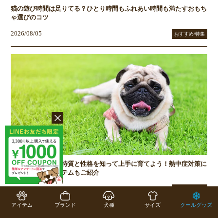
猫の遊び時間は足りてる？ひとり時間もふれあい時間も満たすおもち
ゃ選びのコツ
2026/08/05
おすすめ/特集
暑さに弱いパグ、特質と性格を知って上手に育てよう！熱中症対策に
あると便利なアイテムもご紹介
2026/07/07
おすすめ/特集
アイテム
ブランド
犬種
サイズ
クールグッズ