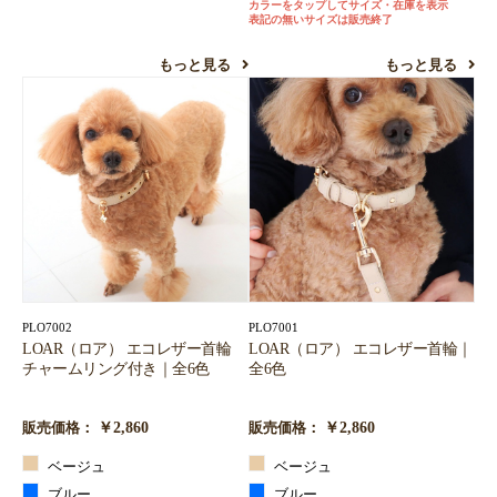
カラーをタップしてサイズ・在庫を表示
表記の無いサイズは販売終了
もっと見る
もっと見る
PLO7002
PLO7001
LOAR（ロア） エコレザー首輪
LOAR（ロア） エコレザー首輪｜
チャームリング付き｜全6色
全6色
￥2,860
￥2,860
販売価格：
販売価格：
ベージュ
ベージュ
ブルー
ブルー