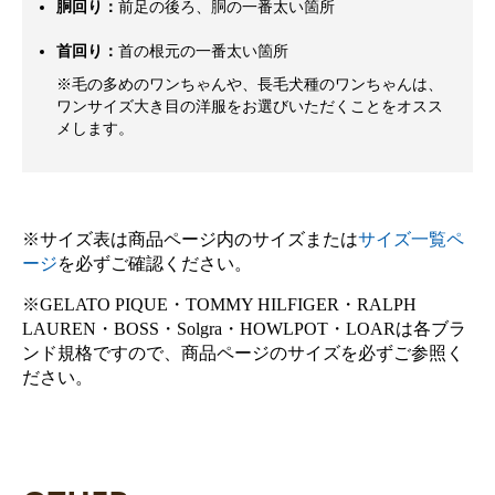
胴回り：
前足の後ろ、胴の一番太い箇所
首回り：
首の根元の一番太い箇所
※毛の多めのワンちゃんや、長毛犬種のワンちゃんは、
ワンサイズ大き目の洋服をお選びいただくことをオスス
メします。
※サイズ表は商品ページ内のサイズまたは
サイズ一覧ペ
ージ
を必ずご確認ください。
※GELATO PIQUE・TOMMY HILFIGER・RALPH
LAUREN・BOSS・Solgra・HOWLPOT・LOARは各ブラ
ンド規格ですので、商品ページのサイズを必ずご参照く
ださい。