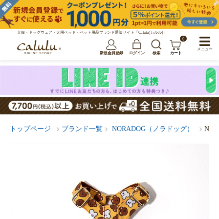
犬服・ドッグウェア・犬用ベッド・ペット用品ブランド通販サイト「Calulu(カルル)」
0
メニュー
新規会員登録
ログイン
検索
カート
トップページ
ブランド一覧
NORADOG（ノラドッグ）
NOR