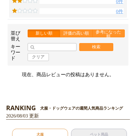
0件
0件
参考になった
並び
新しい順
評価の高い順
順
替え
キー
検索
ワー
クリア
ド
現在、商品レビューの投稿はありません。
RANKING
犬服・ドッグウェアの週間人気商品ランキング
2026/08/03 更新
犬服
ペット用品