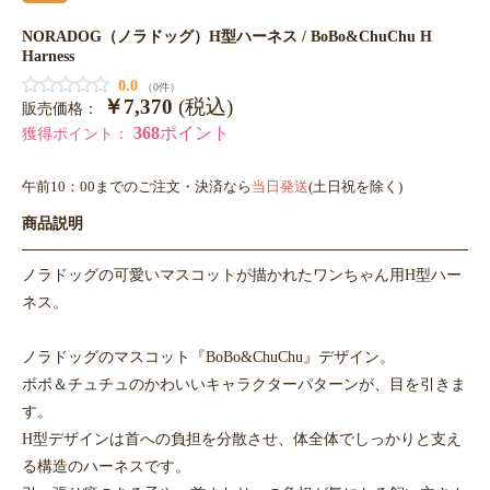
NORADOG（ノラドッグ）H型ハーネス / BoBo&ChuChu H
Harness
0.0
（0件）
￥7,370
(税込)
販売価格：
368
ポイント
獲得ポイント：
午前10：00までのご注文・決済なら
当日発送
(土日祝を除く)
商品説明
ノラドッグの可愛いマスコットが描かれたワンちゃん用H型ハー
ネス。
ノラドッグのマスコット『BoBo&ChuChu』デザイン。
ボボ＆チュチュのかわいいキャラクターパターンが、目を引きま
す。
H型デザインは首への負担を分散させ、体全体でしっかりと支え
る構造のハーネスです。