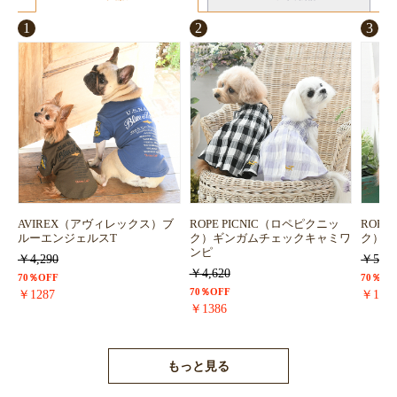
1
2
3
お買い物を続ける
カートへ進む
AVIREX（アヴィレックス）ブ
ROPE PICNIC（ロペピクニッ
ROPE
ルーエンジェルスT
ク）ギンガムチェックキャミワ
ク）浴
ンピ
￥4,290
￥5,72
￥4,620
70％OFF
70％OF
70％OFF
￥1287
￥171
￥1386
もっと見る