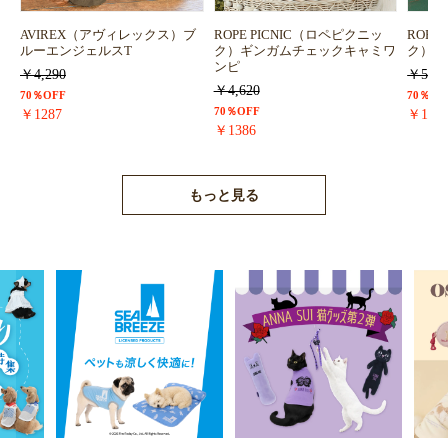
お買い物を続ける
カートへ進む
AVIREX（アヴィレックス）ブ
ROPE PICNIC（ロペピクニッ
ROPE
ルーエンジェルスT
ク）ギンガムチェックキャミワ
ク）浴
ンピ
￥4,290
￥5,72
￥4,620
70％OFF
70％OF
70％OFF
￥1287
￥171
￥1386
もっと見る