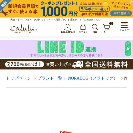
犬服・ドッグウェア・犬用ベッド・ペット用品ブランド通販サイト「Calulu(カルル)」
0
メニュー
新規会員登録
ログイン
検索
カート
トップページ
ブランド一覧
NORADOG（ノラドッグ）
NOR