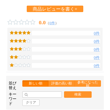
商品レビューを書く+
0.0
（
0件
）
0件
0件
0件
0件
0件
参考になった
並び
新しい順
評価の高い順
順
替え
キー
検索
ワー
クリア
ド