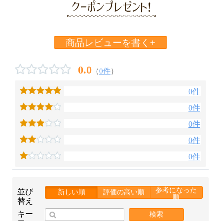
商品レビューを書く+
0.0
（
0件
）
0件
0件
0件
0件
0件
参考になった
並び
新しい順
評価の高い順
順
替え
キー
検索