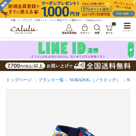
犬服・ドッグウェア・犬用ベッド・ペット用品ブランド通販サイト「Calulu(カルル)」
0
メニュー
新規会員登録
ログイン
検索
カート
トップページ
ブランド一覧
NORADOG（ノラドッグ）
NOR