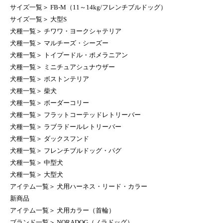
サイズ一覧
＞
FB-M（11～14kg/フレンチブルドッグ）
サイズ一覧
＞
大型S
犬種一覧
＞
チワワ・ヨークシャテリア
犬種一覧
＞
マルチーズ・シーズー
犬種一覧
＞
トイプードル・ポメラニアン
犬種一覧
＞
ミニチュアシュナウザー
犬種一覧
＞
ボストンテリア
犬種一覧
＞
柴犬
犬種一覧
＞
ボーダーコリー
犬種一覧
＞
フラットコーテッドレトリーバー
犬種一覧
＞
ラブラドールレトリーバー
犬種一覧
＞
ダックスフンド
犬種一覧
＞
フレンチブルドッグ・パグ
犬種一覧
＞
中型犬
犬種一覧
＞
大型犬
アイテム一覧
＞
犬用ハーネス・リード・カラー
新商品
アイテム一覧
＞
犬用カラー（首輪）
ブランド一覧
＞
NORADOG（ノラドッグ）