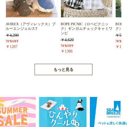
お買い物を続ける
カートへ進む
AVIREX（アヴィレックス）ブ
ROPE PICNIC（ロペピクニッ
ROPE
ルーエンジェルスT
ク）ギンガムチェックキャミワ
ク）浴
ンピ
￥4,290
￥5,72
￥4,620
70％OFF
70％OF
70％OFF
￥1287
￥171
￥1386
もっと見る