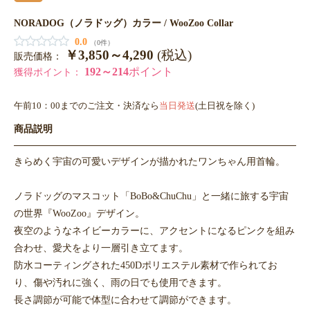
NORADOG（ノラドッグ）カラー / WooZoo Collar
0.0
（0件）
￥3,850～4,290
(税込)
販売価格：
192～214
ポイント
獲得ポイント：
午前10：00までのご注文・決済なら
当日発送
(土日祝を除く)
商品説明
きらめく宇宙の可愛いデザインが描かれたワンちゃん用首輪。
ノラドッグのマスコット「BoBo&ChuChu」と一緒に旅する宇宙
の世界『WooZoo』デザイン。
夜空のようなネイビーカラーに、アクセントになるピンクを組み
合わせ、愛犬をより一層引き立てます。
防水コーティングされた450Dポリエステル素材で作られてお
り、傷や汚れに強く、雨の日でも使用できます。
長さ調節が可能で体型に合わせて調節ができます。