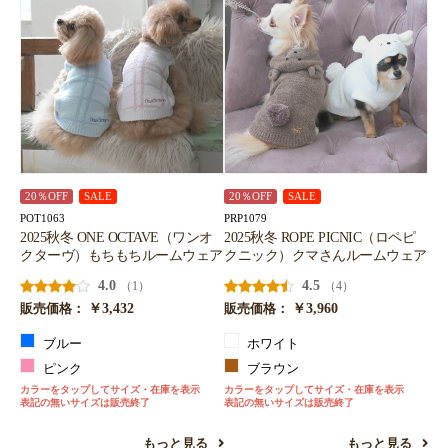
20％OFF
SALE
20％OFF
SALE
POT1063
PRP1079
2025秋冬 ONE OCTAVE（ワンオ
2025秋冬 ROPE PICNIC（ロペピ
クターヴ）もちもちルームウェア
クニック）クマさんルームウェア
4.0
4.5
（1）
（4）
￥3,432
￥3,960
販売価格：
販売価格：
ブルー
ホワイト
ピンク
ブラウン
カラーをタップしてサイズ・在庫を表示
カラーをタップしてサイズ・在庫を表示
表記の無いサイズは販売終了
表記の無いサイズは販売終了
もっと見る
もっと見る