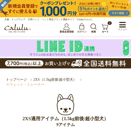
犬服・ドッグウェア・犬用ベッド・ペット用品ブランド通販サイト「Calulu(カルル)」
0
メニュー
新規会員登録
ログイン
検索
カート
トップページ
2XS（1.5kg前後/超小型犬）
スウェット・トレーナー
2XS適用アイテム（1.5kg前後/超小型犬）
9アイテム