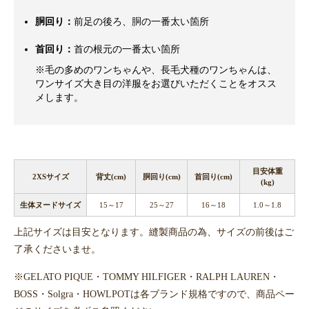
胴回り：
前足の後ろ、胴の一番太い箇所
首回り：
首の根元の一番太い箇所
※毛の多めのワンちゃんや、長毛犬種のワンちゃんは、
ワンサイズ大き目の洋服をお選びいただくことをオスス
メします。
目安体重
2XSサイズ
背丈(cm)
胴回り(cm)
首回り(cm)
(kg)
生体ヌードサイズ
15～17
25～27
16～18
1.0～1.8
上記サイズは目安となります。縫製商品の為、サイズの前後はご
了承くださいませ。
※GELATO PIQUE・TOMMY HILFIGER・RALPH LAUREN・
BOSS・Solgra・HOWLPOTは各ブランド規格ですので、商品ペー