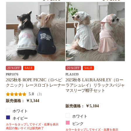
20％OFF
SALE
20％OFF
SALE
PRP1076
PLA1039
2025秋冬 ROPE PICNIC（ロペピ
2025秋冬 LAURA ASHLEY（ロー
クニック）レースロゴトレーナー
ラアシュレイ）リラックスパジャ
マスリープ帽子セット
5.0
（3）
￥3,344
販売価格：
￥5,104
販売価格：
ホワイト
ホワイト
ネイビー
ピンク
カラーをタップしてサイズ・在庫を表示
表記の無いサイズは販売終了
カラーをタップしてサイズ・在庫を表示