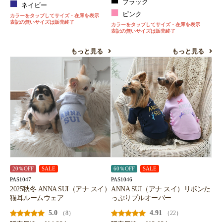
ブラック
ネイビー
ピンク
カラーをタップしてサイズ・在庫を表示
表記の無いサイズは販売終了
カラーをタップしてサイズ・在庫を表示
表記の無いサイズは販売終了
もっと見る
もっと見る
20％OFF
SALE
60％OFF
SALE
PAS1047
PAS1046
2025秋冬 ANNA SUI（アナ スイ）
ANNA SUI（アナ スイ）リボンた
猫耳ルームウェア
っぷりプルオーバー
5.0
4.91
（8）
（22）