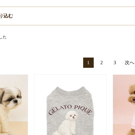
り込む
した
1
2
3
次へ