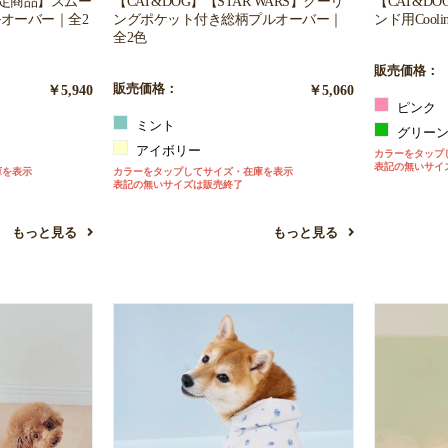
限定商品】スムー
【CAT&DOG】【STAR WARS】クーリ
【CAT&D
オーバー｜全2
ングポケット付き総柄プルオーバー｜
ンド用Cool
お買い物を続ける
カートへ進む
全2色
販売価格：
￥5,940
販売価格：
￥5,060
ピンク
ミント
グリー
アイボリー
カラーをタップ
表記の無いサイ
庫を表示
カラーをタップしてサイズ・在庫を表示
表記の無いサイズは販売終了
もっと見る
もっと見る