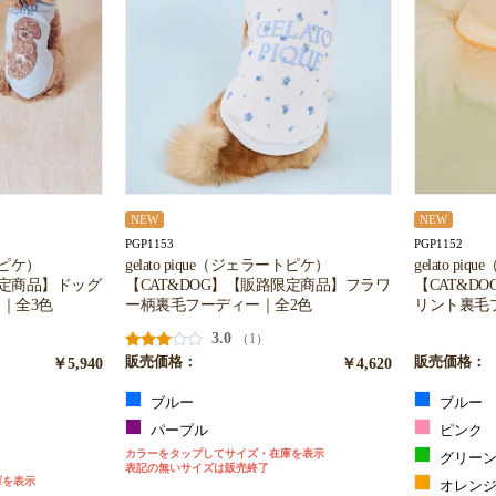
NEW
NEW
PGP1153
PGP1152
gelato pique（ジェラートピケ）
gelato p
ートピケ）
【CAT&DOG】【販路限定商品】フラワ
【CAT&D
限定商品】ドッグ
ー柄裏毛フーディー｜全2色
リント裏毛
｜全3色
3.0
（1）
販売価格：
￥4,620
販売価格：
￥5,940
ブルー
ブルー
パープル
ピンク
カラーをタップしてサイズ・在庫を表示
グリー
表記の無いサイズは販売終了
庫を表示
オレン