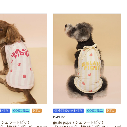
ト付き
COOL加工
NEW
保冷剤ポケット付き
COOL加工
NEW
PGP1158
ique（ジェラートピケ）
gelato pique（ジェラートピケ）