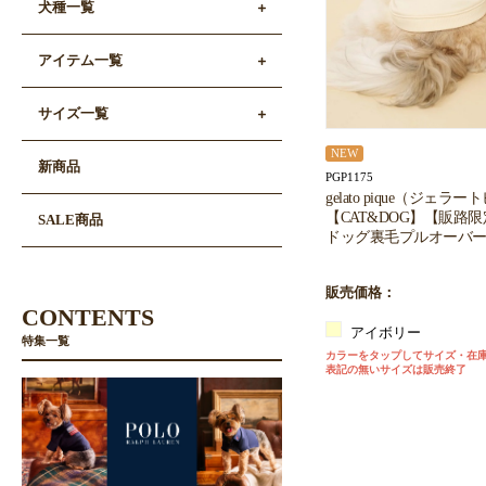
犬種一覧
アイテム一覧
サイズ一覧
NEW
新商品
PGP1175
gelato pique（ジェラ
【CAT&DOG】【販路
SALE商品
ドッグ裏毛プルオーバー
販売価格：
CONTENTS
アイボリー
特集一覧
カラーをタップしてサイズ・在
表記の無いサイズは販売終了