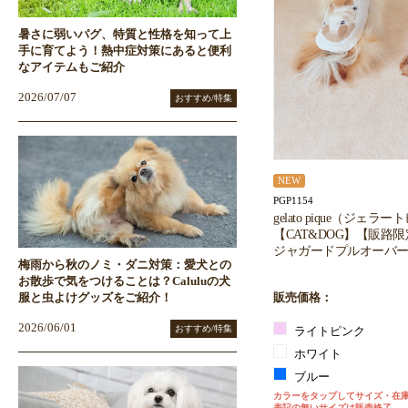
暑さに弱いパグ、特質と性格を知って上
手に育てよう！熱中症対策にあると便利
なアイテムもご紹介
2026/07/07
おすすめ/特集
NEW
PGP1154
gelato pique（ジェラ
【CAT&DOG】【販路
ジャガードプルオーバー
梅雨から秋のノミ・ダニ対策：愛犬との
お散歩で気をつけることは？Caluluの犬
服と虫よけグッズをご紹介！
販売価格：
2026/06/01
おすすめ/特集
ライトピンク
ホワイト
ブルー
カラーをタップしてサイズ・在
表記の無いサイズは販売終了