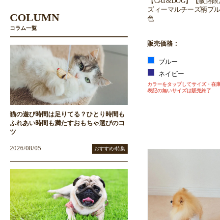
【CAT&DOG】【販路
ズィーマルチーズ柄プル
COLUMN
色
コラム一覧
販売価格：
ブルー
ネイビー
カラーをタップしてサイズ・在
表記の無いサイズは販売終了
猫の遊び時間は足りてる？ひとり時間も
ふれあい時間も満たすおもちゃ選びのコ
ツ
2026/08/05
おすすめ/特集