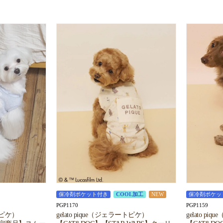
保冷剤ポケット付き
COOL加工
NEW
保冷剤ポケッ
PGP1170
PGP1159
ートピケ）
gelato pique（ジェラートピケ）
gelato p