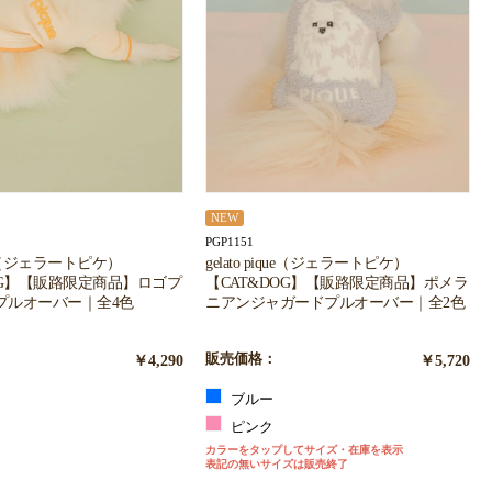
NEW
PGP1151
ique（ジェラートピケ）
gelato pique（ジェラートピケ）
OG】【販路限定商品】ロゴプ
【CAT&DOG】【販路限定商品】ポメラ
プルオーバー｜全4色
ニアンジャガードプルオーバー｜全2色
￥4,290
販売価格：
￥5,720
ブルー
ピンク
カラーをタップしてサイズ・在庫を表示
ン
表記の無いサイズは販売終了
ジ