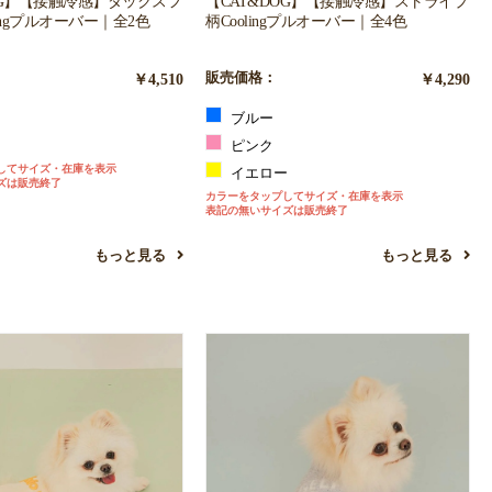
OG】【接触冷感】ダックスフ
【CAT&DOG】【接触冷感】ストライプ
ingプルオーバー｜全2色
柄Coolingプルオーバー｜全4色
￥4,510
販売価格：
￥4,290
ブルー
ン
ピンク
してサイズ・在庫を表示
イエロー
ズは販売終了
カラーをタップしてサイズ・在庫を表示
表記の無いサイズは販売終了
もっと見る
もっと見る