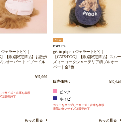
NEW
PGP1174
ique（ジェラートピケ）
gelato pique（ジェラートピケ）
OG】【販路限定商品】お散歩
【CAT&DOG】【販路限定商品】スムー
プルオーバー トイプードル
ズィーヨークシャーテリア柄プルオー
バー｜全2色
￥5,060
販売価格：
￥5,940
ピンク
してサイズ・在庫を表示
ズは販売終了
ネイビー
カラーをタップしてサイズ・在庫を表示
表記の無いサイズは販売終了
もっと見る
もっと見る