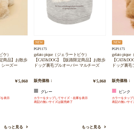
NEW
NEW
PGP1175
PGP1175
ートピケ）
gelato pique（ジェラートピケ）
gelato p
限定商品】お散歩
【CAT&DOG】【販路限定商品】お散歩
【CAT&D
 シーズー
ドッグ裏毛プルオーバー マルチーズ
ドッグ裏毛
￥5,060
販売価格：
￥5,060
販売価格：
グレー
ピンク
庫を表示
カラーをタップしてサイズ・在庫を表示
カラーをタップ
表記の無いサイズは販売終了
表記の無いサイ
もっと見る
もっと見る