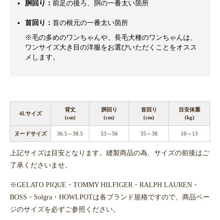
胴回り：
前足の後ろ、胴の一番太い箇所
首回り：
首の根元の一番太い箇所
※毛の多めのワンちゃんや、長毛犬種のワンちゃんは、
ワンサイズ大き目の洋服をお選びいただくことをオスス
メします。
背丈
胴回り
首回り
目安体重
4Lサイズ
(cm)
(cm)
(cm)
(kg)
ヌードサイズ
36.5～38.5
53～56
35～38
10～13
上記サイズは目安となります。縫製商品の為、サイズの前後はご
了承くださいませ。
※GELATO PIQUE・TOMMY HILFIGER・RALPH LAUREN・
BOSS・Solgra・HOWLPOTは各ブランド規格ですので、商品ペー
ジのサイズを必ずご参照ください。