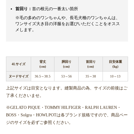
首回り：
首の根元の一番太い箇所
※毛の多めのワンちゃんや、長毛犬種のワンちゃんは、
ワンサイズ大き目の洋服をお選びいただくことをオスス
メします。
背丈
胴回り
首回り
目安体重
4Lサイズ
(cm)
(cm)
(cm)
(kg)
ヌードサイズ
36.5～38.5
53～56
35～38
10～13
上記サイズは目安となります。縫製商品の為、サイズの前後はご
了承くださいませ。
※GELATO PIQUE・TOMMY HILFIGER・RALPH LAUREN・
BOSS・Solgra・HOWLPOTは各ブランド規格ですので、商品ペー
ジのサイズを必ずご参照ください。