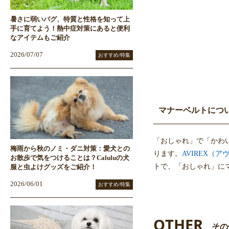
暑さに弱いパグ、特質と性格を知って上
手に育てよう！熱中症対策にあると便利
なアイテムもご紹介
2026/07/07
おすすめ/特集
マナーベルトにつ
「おしゃれ」で「かわ
梅雨から秋のノミ・ダニ対策：愛犬との
ります。
AVIREX（
お散歩で気をつけることは？Caluluの犬
トで、「おしゃれ」に
服と虫よけグッズをご紹介！
2026/06/01
おすすめ/特集
OTHER
その