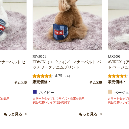
PEW8001
PAX8001
お買い物を続ける
カートへ進む
マナーベルト ヒ
EDWIN（エドウィン）マナーベルト パ
AVIREX
ッチワークデニムプリント
ト ベージュ
4.75
（4）
￥2,530
販売価格：
￥2,530
販売価格：
ネイビー
ベージ
庫を表示
カラーをタップしてサイズ・在庫を表示
カラーをタップ
表記の無いサイズは販売終了
表記の無いサイ
もっと見る
もっと見る