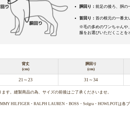
胴回り：
前足の後ろ、胴の
首回り：
首の根元の一番太
※毛の多めのワンちゃんや
服をお選びいただくことを
背丈
胴回り
(cm)
(cm)
21～23
31～34
ります。縫製商品の為、サイズの前後はご了承くださいませ。
・TOMMY HILFIGER・RALPH LAUREN・BOSS・Solgra・H