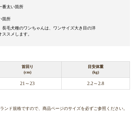
一番太い箇所
い箇所
、長毛犬種のワンちゃんは、ワンサイズ大き目の洋
オススメします。
首回り
目安体重
(cm)
(kg)
21～23
2.2～2.8
OWLPOTは各ブランド規格ですので、商品ページのサイズを必ずご参照ください。