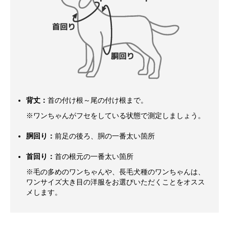
背丈：
首の付け根～尾の付け根まで。
※ワンちゃんがフセをしている状態で測定しましょう。
胴回り：
前足の後ろ、胴の一番太い箇所
首回り：
首の根元の一番太い箇所
※毛の多めのワンちゃんや、長毛犬種のワンちゃんは、
ワンサイズ大き目の洋服をお選びいただくことをオスス
メします。