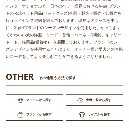
インターナショナルと、日本のペット業界におけるX-girlブラン
ドの公式ペット用品(ペットグッズ)企画・製造・販売・卸販売を
行うライセンス契約を結んでおります。現在は犬グッズを中心
に、X-girlブランドのシーズンデザインを使用した、かっこよく
てかわいい犬の洋服・リード・首輪・ハーネス(胴輪)、キャリー
トート、猫用品(猫首輪)）を展開しております。ブランドのシー
ズンデザインを使用することにより、オーナー様と愛犬とのお揃
いコーデをしてより楽しむことができるようになりました。
OTHER
その他違う方法で探す
アイテムから探す
犬種一覧から探す
サイズから探す
ブランドから探す