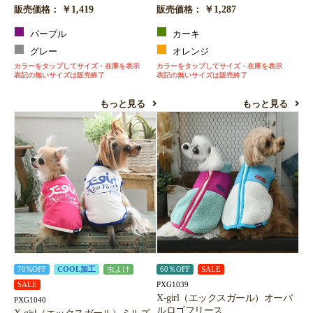
￥1,419
￥1,287
販売価格：
販売価格：
パープル
カーキ
グレー
オレンジ
カラーをタップしてサイズ・在庫を表示
カラーをタップしてサイズ・在庫を表示
表記の無いサイズは販売終了
表記の無いサイズは販売終了
もっと見る
もっと見る
70%OFF
COOL加工
虫よけ
60％OFF
SALE
PXG1039
SALE
X-girl（エックスガール）オーバ
PXG1040
ルロゴフリース