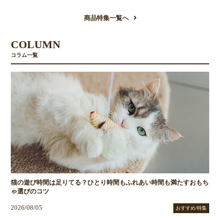
商品特集一覧へ
COLUMN
コラム一覧
猫の遊び時間は足りてる？ひとり時間もふれあい時間も満たすおもち
ゃ選びのコツ
2026/08/05
おすすめ/特集