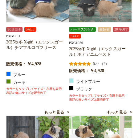
20％OFF
SALE
ハーネス穴付き
裏起毛
20％OFF
PXG1051
SALE
2025秋冬 X-girl（エックスガー
PXG1050
ル）チアフルロゴフリース
2025秋冬 X-girl（エックスガー
ル）ボアデニムベスト
￥4,928
5.0
（2）
販売価格：
￥4,928
販売価格：
ブルー
ライトブルー
カーキ
カラーをタップしてサイズ・在庫を表示
ブラック
表記の無いサイズは販売終了
カラーをタップしてサイズ・在庫を表示
表記の無いサイズは販売終了
もっと見る
もっと見る