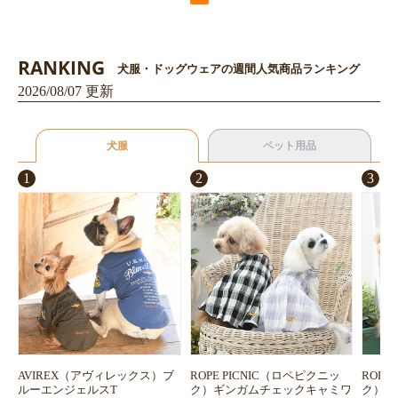
RANKING
犬服・ドッグウェアの週間人気商品ランキング
2026/08/07 更新
犬服
ペット用品
1
2
3
AVIREX（アヴィレックス）ブ
ROPE PICNIC（ロペピクニッ
ROPE
ルーエンジェルスT
ク）ギンガムチェックキャミワ
ク）浴