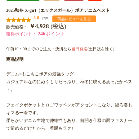
2025秋冬 X-girl（エックスガール）ボアデニムベスト
5.0
（2件）
商品レビューを見る
￥4,928
(税込)
販売価格：
246
ポイント
獲得ポイント：
午前10：00までのご注文・決済なら
当日発送
(土日祝を除く)
商品説明
デニム×もこもこボアの最強タッグ！
カジュアルなのにぬくもりたっぷり、秋冬に映えるあったかベス
ト。
フェイクポケットとロゴワッペンがアクセントになり、後ろ姿も
キマる一着です。
柔らかいデニム生地で伸縮性もあり、前開き仕様の面ファスナー
で留めるだけだから、着脱もラク♪