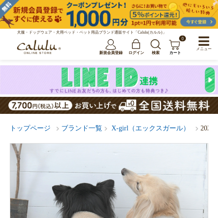
犬服・ドッグウェア・犬用ベッド・ペット用品ブランド通販サイト「Calulu(カルル)」
0
メニュー
新規会員登録
ログイン
検索
カート
トップページ
ブランド一覧
X-girl（エックスガール）
202