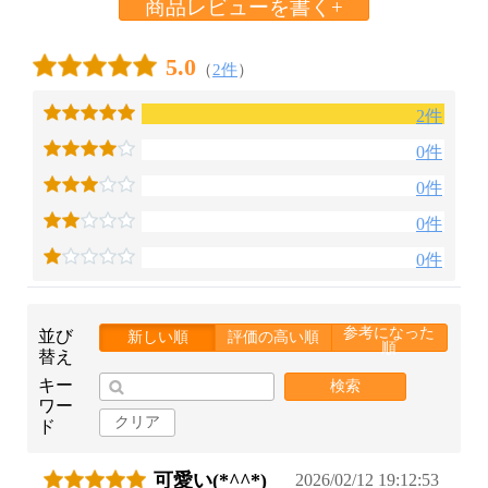
商品レビューを書く+
5.0
（
2件
）
2件
0件
0件
0件
0件
参考になった
並び
新しい順
評価の高い順
順
替え
キー
検索
ワー
クリア
ド
可愛い(*^^*)
2026/02/12 19:12:53