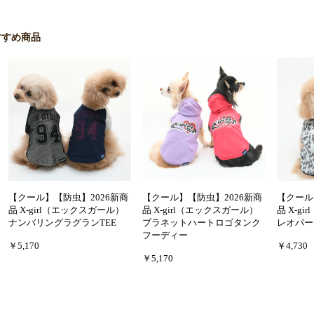
すすめ商品
【クール】【防虫】2026新商
【クール】【防虫】2026新商
【クール
品 X-girl（エックスガール）
品 X-girl（エックスガール）
品 X-g
ナンバリングラグランTEE
プラネットハートロゴタンク
レオパー
フーディー
￥5,170
￥4,730
￥5,170