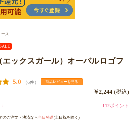
リース
SALE
irl（エックスガール）オーバルロゴフ
5.0
（6件）
商品レビューを見る
￥2,244
(税込)
：
112
ポイント
までのご注文・決済なら
当日発送
(土日祝を除く)