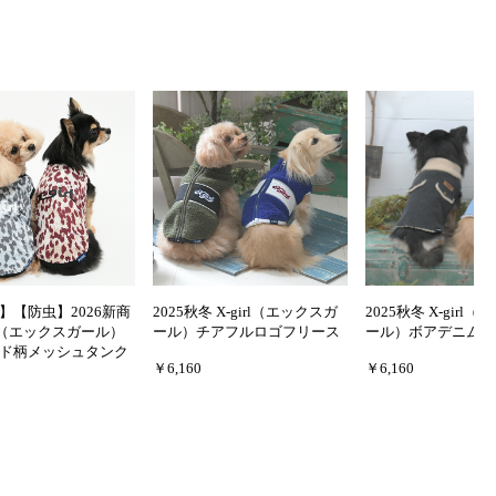
】【防虫】2026新商
2025秋冬 X-girl（エックスガ
2025秋冬 X-girl
irl（エックスガール）
ール）チアフルロゴフリース
ール）ボアデニムベ
ド柄メッシュタンク
￥6,160
￥6,160