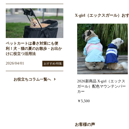
X-girl（エックスガール）お
ペットカートは暑さ対策にも便
利！犬・猫の夏のお散歩・お出か
けに役立つ活用法
2026/04/01
おすすめ/特集
お役立ちコラム一覧へ
2026新商品 X-girl（エックス
ガール）配色マウンテンパー
カー
￥5,500
お客様の声