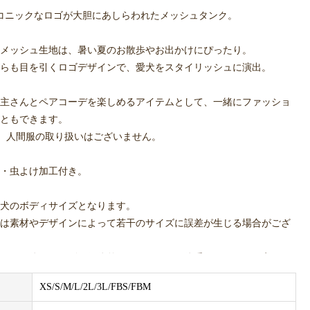
のアイコニックなロゴが大胆にあしらわれたメッシュタンク。
メッシュ生地は、暑い夏のお散歩やお出かけにぴったり。
らも目を引くロゴデザインで、愛犬をスタイリッシュに演出。
主さんとペアコーデを楽しめるアイテムとして、一緒にファッショ
ともできます。
uにて、人間服の取り扱いはございません。
・虫よけ加工付き。
犬のボディサイズとなります。
は素材やデザインによって若干のサイズに誤差が生じる場合がござ
により体のサイズは個体差がございます。体重はあくまで目安にし
頂いたワンちゃん自体のボディサイズを元に、購入サイズをご検討
XS/S/M/L/2L/3L/FBS/FBM
実際の色合いと異なる場合がございます。