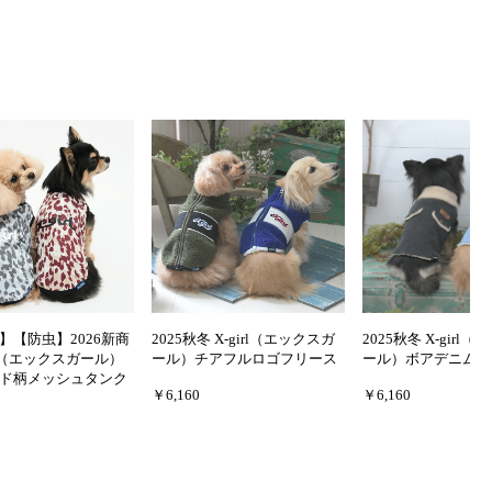
】【防虫】2026新商
2025秋冬 X-girl（エックスガ
2025秋冬 X-girl
irl（エックスガール）
ール）チアフルロゴフリース
ール）ボアデニムベ
ド柄メッシュタンク
￥6,160
￥6,160