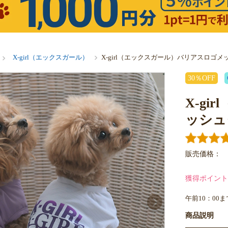
X-girl（エックスガール）
X-girl（エックスガール）バリアスロゴ
30％OFF
X-g
ッシュ
販売価格：
獲得ポイント
午前10：00
商品説明