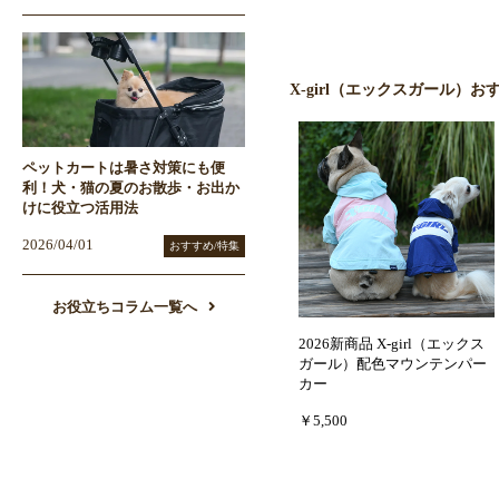
X-girl（エックスガール）お
ペットカートは暑さ対策にも便
利！犬・猫の夏のお散歩・お出か
けに役立つ活用法
2026/04/01
おすすめ/特集
お役立ちコラム一覧へ
2026新商品 X-girl（エックス
ガール）配色マウンテンパー
カー
￥5,500