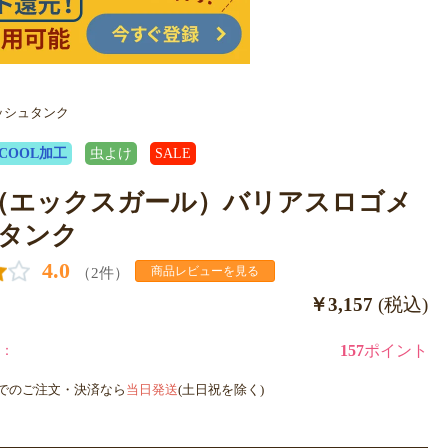
メッシュタンク
COOL加工
虫よけ
SALE
irl（エックスガール）バリアスロゴメ
タンク
4.0
（2件）
商品レビューを見る
￥3,157
(税込)
：
157
ポイント
までのご注文・決済なら
当日発送
(土日祝を除く)