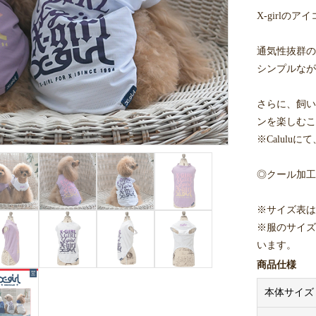
X-girl
通気性抜群の
シンプルなが
さらに、飼い
ンを楽しむこ
※Calul
◎クール加工
※サイズ表は
※服のサイズ
います。
※ワンちゃん
商品仕様
て頂き、採寸
本体サイズ
ください。
※着用写真は