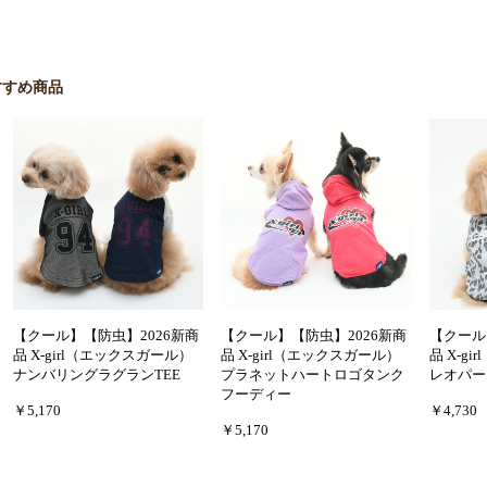
すすめ商品
【クール】【防虫】2026新商
【クール】【防虫】2026新商
【クール
品 X-girl（エックスガール）
品 X-girl（エックスガール）
品 X-g
ナンバリングラグランTEE
プラネットハートロゴタンク
レオパー
フーディー
￥5,170
￥4,730
￥5,170