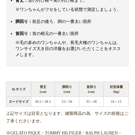
背丈：
首の付け根～尾の付け根まで。
※ワンちゃんがフセをしている状態で測定しましょう。
胴回り：
前足の後ろ、胴の一番太い箇所
首回り：
首の根元の一番太い箇所
※毛の多めのワンちゃんや、長毛犬種のワンちゃんは、
ワンサイズ大き目の洋服をお選びいただくことをオスス
メします。
背丈
胴回り
首回り
目安体重
4Lサイズ
(cm)
(cm)
(cm)
(kg)
ヌードサイズ
36.5～38.5
53～56
35～38
10～13
上記サイズは目安となります。縫製商品の為、サイズの前後はご
了承くださいませ。
※GELATO PIQUE・TOMMY HILFIGER・RALPH LAUREN・