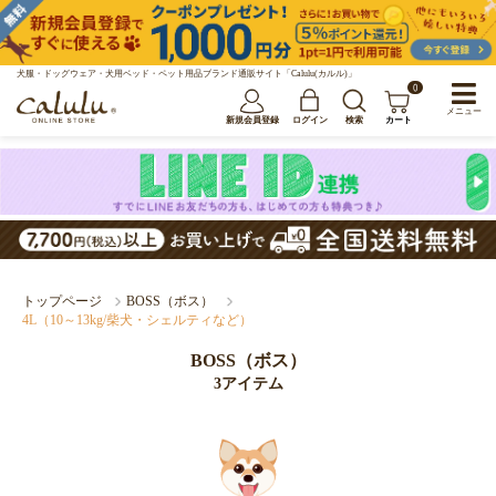
犬服・ドッグウェア・犬用ベッド・ペット用品ブランド通販サイト「Calulu(カルル)」
0
メニュー
新規会員登録
ログイン
検索
カート
トップページ
BOSS（ボス）
4L（10～13kg/柴犬・シェルティなど）
BOSS（ボス）
3アイテム