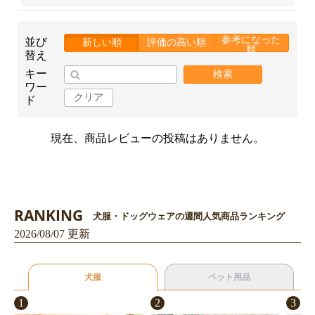
参考になった
並び
新しい順
評価の高い順
順
替え
キー
検索
ワー
クリア
ド
現在、商品レビューの投稿はありません。
RANKING
犬服・ドッグウェアの週間人気商品ランキング
2026/08/07 更新
犬服
ペット用品
1
2
3