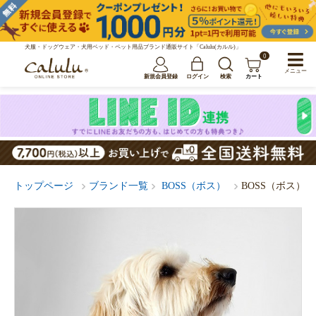
犬服・ドッグウェア・犬用ベッド・ペット用品ブランド通販サイト「Calulu(カルル)」
0
メニュー
新規会員登録
ログイン
検索
カート
トップページ
ブランド一覧
BOSS（ボス）
BOSS（ボス）カラー /