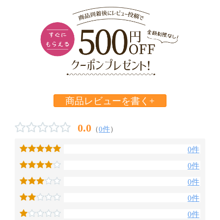
商品レビューを書く+
0.0
（
0件
）
0件
0件
0件
0件
0件