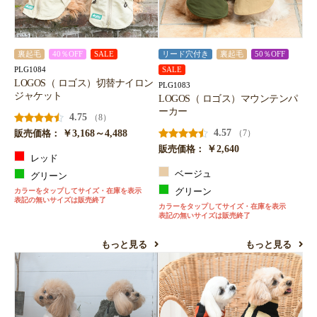
裏起毛
40％OFF
SALE
リード穴付き
裏起毛
50％OFF
PLG1084
SALE
LOGOS（ ロゴス）切替ナイロン
PLG1083
ジャケット
LOGOS（ ロゴス）マウンテンパ
ーカー
4.75
（8）
￥3,168～4,488
4.57
（7）
販売価格：
￥2,640
販売価格：
レッド
ベージュ
グリーン
カラーをタップしてサイズ・在庫を表示
グリーン
表記の無いサイズは販売終了
カラーをタップしてサイズ・在庫を表示
表記の無いサイズは販売終了
もっと見る
もっと見る