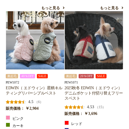
もっと見る
もっと見る
裏起毛
40％OFF
SALE
裏起毛
20％OFF
SALE
PEW1072
PEW1071
EDWIN（ エドウィン）星柄キル
2025秋冬 EDWIN（ エドウィン）
ティングリバーシブルベスト
デニムポケット付切り替えフリー
スベスト
4.5
（6）
4.53
（15）
￥2,904
販売価格：
￥3,696
販売価格：
ピンク
レッド
カーキ