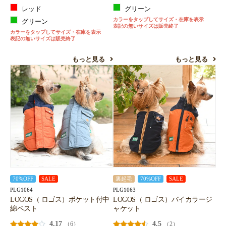
レッド
グリーン
カラーをタップしてサイズ・在庫を表示
グリーン
表記の無いサイズは販売終了
カラーをタップしてサイズ・在庫を表示
表記の無いサイズは販売終了
もっと見る
もっと見る
70%OFF
SALE
裏起毛
70%OFF
SALE
PLG1064
PLG1063
LOGOS（ ロゴス）ポケット付中
LOGOS（ ロゴス）バイカラージ
綿ベスト
ャケット
4.17
4.5
（6）
（2）