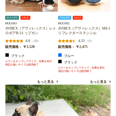
60％OFF
SALE
70%OFF
SALE
PAX1063
PAX1062
AVIREX（アヴィレックス）レト
AVIREX（アヴィレックス）MA-1
ロボアB-3トップガン
リフレクターステンシル
4.8
4.33
（20）
（9）
￥3,520
￥2,475
販売価格：
販売価格：
ブラック
ブルー
カラーをタップしてサイズ・在庫を表示
ブラック
表記の無いサイズは販売終了
カラーをタップしてサイズ・在庫を表示
表記の無いサイズは販売終了
もっと見る
もっと見る