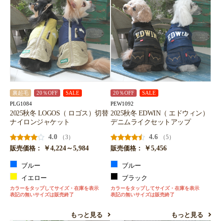
裏起毛
20％OFF
SALE
20％OFF
SALE
PLG1084
PEW1092
2025秋冬 LOGOS（ ロゴス）切替
2025秋冬 EDWIN（ エドウィン）
ナイロンジャケット
デニムライクセットアップ
4.0
4.6
（3）
（5）
￥4,224～5,984
￥5,456
販売価格：
販売価格：
ブルー
ブルー
イエロー
ブラック
カラーをタップしてサイズ・在庫を表示
カラーをタップしてサイズ・在庫を表示
表記の無いサイズは販売終了
表記の無いサイズは販売終了
もっと見る
もっと見る