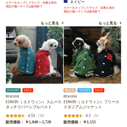
ネイビー
カラーをタップしてサイズ・在庫を表示
表記の無いサイズは販売終了
カラーをタップしてサイズ・在庫を表示
表記の無いサイズは販売終了
もっと見る
もっと見る
60％OFF
SALE
裏起毛
70%OFF
SALE
PEW1058
PEW1056
EDWIN（ エドウィン）スムース
EDWIN（ エドウィン）フリース
タッチリバーシブルベスト
スタジアムジャケット
4.53
4.5
（19）
（6）
￥1,848～2,728
￥1,155
販売価格：
販売価格：