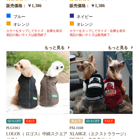
￥1,386
￥1,386
販売価格：
販売価格：
ブルー
ネイビー
オレンジ
オレンジ
カラーをタップしてサイズ・在庫を表示
カラーをタップしてサイズ・在庫を表示
表記の無いサイズは販売終了
表記の無いサイズは販売終了
もっと見る
もっと見る
60％OFF
SALE
裏起毛
60％OFF
SALE
PLG1061
PXL1048
LOGOS（ ロゴス）中綿スクエア
XLARGE（エクストララージ）