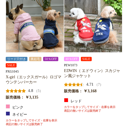
お買い物を続ける
カートへ進む
リード穴付き
裏起毛
50％OFF
40％OFF
SALE
PEW1073
SALE
EDWIN（ エドウィン）スカジャ
PXG1045
ン風ジャケット
X-girl（エックスガール）ロゴマ
ウンテンパーカー
4.71
（7）
4.8
￥3,168
（5）
販売価格：
￥3,135
販売価格：
レッド
ピンク
カラーをタップしてサイズ・在庫を表示
表記の無いサイズは販売終了
ネイビー
カラーをタップしてサイズ・在庫を表示
表記の無いサイズは販売終了