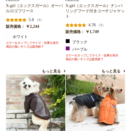
PXG1039
PXG1038
X-girl（エックスガール）オーバ
X-girl（エックスガール）ナンバ
ルロゴフリース
リングフード付きコーチジャケッ
ト
5.0
（6）
4.78
（9）
￥2,244
販売価格：
￥1,749
販売価格：
ホワイト
ブラック
カラーをタップしてサイズ・在庫を表示
表記の無いサイズは販売終了
パープル
カラーをタップしてサイズ・在庫を表示
表記の無いサイズは販売終了
もっと見る
もっと見る