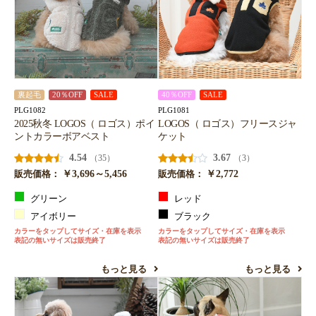
裏起毛
20％OFF
SALE
40％OFF
SALE
PLG1082
PLG1081
2025秋冬 LOGOS（ ロゴス）ポイ
LOGOS（ ロゴス）フリースジャ
ントカラーボアベスト
ケット
4.54
3.67
（35）
（3）
￥3,696～5,456
￥2,772
販売価格：
販売価格：
グリーン
レッド
アイボリー
ブラック
カラーをタップしてサイズ・在庫を表示
カラーをタップしてサイズ・在庫を表示
表記の無いサイズは販売終了
表記の無いサイズは販売終了
もっと見る
もっと見る