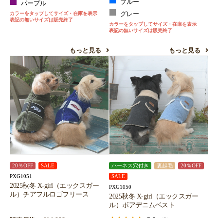
ブルー
パープル
カラーをタップしてサイズ・在庫を表示
グレー
表記の無いサイズは販売終了
カラーをタップしてサイズ・在庫を表示
表記の無いサイズは販売終了
もっと見る
もっと見る
20％OFF
SALE
ハーネス穴付き
裏起毛
20％OFF
PXG1051
SALE
2025秋冬 X-girl（エックスガー
PXG1050
ル）チアフルロゴフリース
2025秋冬 X-girl（エックスガー
ル）ボアデニムベスト