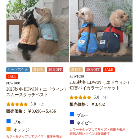
リード穴付き
裏起毛
20％OFF
裏起毛
20％OFF
SALE
PEW1090
SALE
2025秋冬 EDWIN（ エドウィン）
PEW1091
切替バイカラージャケット
2025秋冬 EDWIN（ エドウィン）
スムースタッチベスト
5.0
（4）
5.0
￥3,432
（2）
販売価格：
￥3,696～5,456
販売価格：
ブルー
ブルー
ネイビー
オレンジ
カラーをタップしてサイズ・在庫を表示
表記の無いサイズは販売終了
カラーをタップしてサイズ・在庫を表示