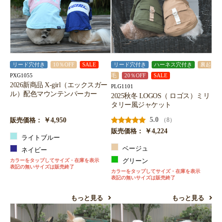
リード穴付き
10％OFF
SALE
リード穴付き
ハーネス穴付き
裏起
PXG1055
毛
20％OFF
SALE
2026新商品 X-girl（エックスガー
PLG1101
ル）配色マウンテンパーカー
2025秋冬 LOGOS（ ロゴス）ミリ
タリー風ジャケット
￥4,950
5.0
（8）
販売価格：
￥4,224
販売価格：
ライトブルー
ベージュ
ネイビー
カラーをタップしてサイズ・在庫を表示
グリーン
表記の無いサイズは販売終了
カラーをタップしてサイズ・在庫を表示
表記の無いサイズは販売終了
もっと見る
もっと見る