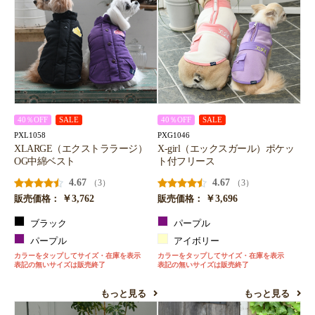
40％OFF
SALE
40％OFF
SALE
PXL1058
PXG1046
XLARGE（エクストララージ）
X-girl（エックスガール）ポケッ
OG中綿ベスト
ト付フリース
4.67
4.67
（3）
（3）
￥3,762
￥3,696
販売価格：
販売価格：
ブラック
パープル
パープル
アイボリー
カラーをタップしてサイズ・在庫を表示
カラーをタップしてサイズ・在庫を表示
表記の無いサイズは販売終了
表記の無いサイズは販売終了
もっと見る
もっと見る