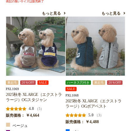
表記の無いサイズは販売終了
もっと見る
もっと見る
裏起毛
20％OFF
SALE
ハーネス穴付き
裏起毛
20％OFF
PXL1069
SALE
2025秋冬 XLARGE（エクストラ
PXL1068
ラージ）OGスタジャン
2025秋冬 XLARGE（エクストラ
ラージ）OGボアベスト
4.8
（5）
￥4,664
5.0
（3）
販売価格：
￥4,488
販売価格：
ベージュ