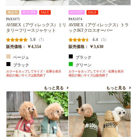
裏起毛
40％OFF
SALE
40％OFF
SALE
PAX1075
PAX1074
AVIREX（アヴィレックス）ミリ
AVIREX（アヴィレックス）トラ
タリーフリースジャケット
ックJKTクロスオーバー
5.0
4.4
（7）
（5）
￥4,554
￥3,630
販売価格：
販売価格：
ベージュ
ブラック
ブラック
グリーン
カラーをタップしてサイズ・在庫を表示
カラーをタップしてサイズ・在庫を表示
表記の無いサイズは販売終了
表記の無いサイズは販売終了
もっと見る
もっと見る