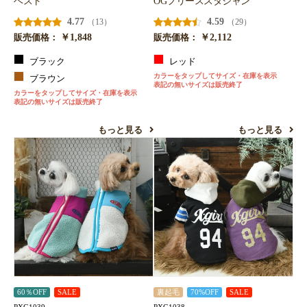
ベスト
OGフリーススタジャン
4.77
4.59
（13）
（29）
￥1,848
￥2,112
販売価格：
販売価格：
ブラック
レッド
カラーをタップしてサイズ・在庫を表示
ブラウン
表記の無いサイズは販売終了
カラーをタップしてサイズ・在庫を表示
表記の無いサイズは販売終了
もっと見る
もっと見る
60％OFF
SALE
裏起毛
70%OFF
SALE