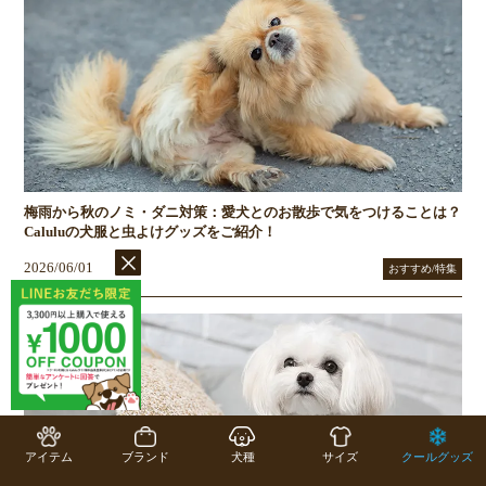
梅雨から秋のノミ・ダニ対策：愛犬とのお散歩で気をつけることは？
Caluluの犬服と虫よけグッズをご紹介！
2026/06/01
おすすめ/特集
アイテム
ブランド
犬種
サイズ
クールグッズ